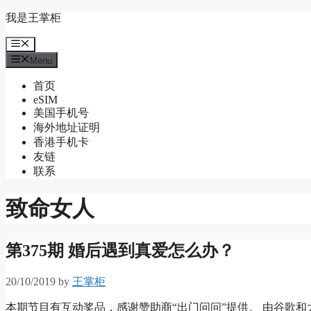
Skip
我是王掌柜
to
content
Menu
Menu
首页
eSIM
美国手机号
海外地址证明
香港手机卡
友链
联系
致命女人
第375期 婚后遇到真爱怎么办？
20/10/2019
by
王掌柜
本期节目有互动奖品，感谢赞助商“出门问问”提供。 由谷歌和