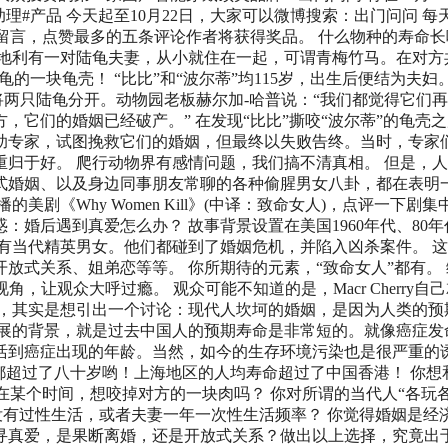
的AI助理#产品 今天起至10月22日，大家可以微博搜索：出门问问 每
文章留言，点赞最多的五条评论作者将获得奖品。 什么物种的寿命
。奥地利有一对陆龟夫妻，从小就住在一起，可谓青梅竹马。在对方
龟的一块龟壳！ “比比”和“波尔蒂”均115岁，出生后便结为夫妇
将两只陆龟分开。动物园老板赫尔加-哈普说：“我们都觉得它们
它们的婚姻已经破产。” 在发现“比比”撕咬“波尔蒂”的龟壳
助专家，试图挽救它们的婚姻，但最终以失败告终。当时，专家
归于好。 爬行动物界有感情问题，我们搞不清真相。 但是，
式婚姻、以及身边同事朋友常聊的各种偷腥男女八卦，都在表明
剧《Why Women Kill》(中译：致命女人)，点评一下剧集
婚后遇到真爱怎么办？ 故事背景设置在美国1960年代、80年
媛，有当代精英男女。他们都碰到了婚姻危机，并陷入凶杀案件。 
放式关系、姐弟恋等等。 你所期待的元素，​“致命女人”都有。
角，让观众​大呼过瘾。 观众可能不知道的是，Macr Cherry自
故事，其实是想引出一个讨论：现代人坎坷的婚姻，是因为人类的预
发展的背景，就是过去中国人的预期寿命是非常短的。就像癌症发
到癌症出现的​年龄。当然，如今的生存环境污染​也是很严重的
都超过了八十岁哟！上海地区的人均寿命超过了中国香港！ 你想
在某个时间，想咬掉对方的一块肉吗？​ 你对所谓的当代人“各玩
没有过性生活，或者夫妻一年​一次性生活频率？ 你觉得婚姻是经
寻真爱，是果断离婚，还是开放式关系？做出以上选择，究竟出