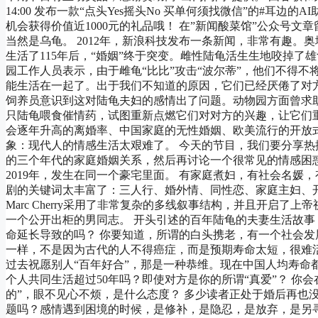
14:00 发布一款“点头Yes摇头No 买单何须找微信”的#耳边
机会获得价值近1000元的礼品哦！ 在”新闻酸菜馆”公众号
当然是乌龟。 2012年，新浪科技发布一条新闻，非常有趣
生活了115年后，“婚姻”终于突变。雌性陆龟活生生地咬掉了雄
园工作人员表示，由于雌龟“比比”攻击“波尔蒂”，他们不得不
能生活在一起了。出于我们不知道的原因，它们已经厌倦了对方，
饲养员意识到这对陆龟夫妇的感情出了问题。动物园方面曾求
只陆龟喂食催情药，试图重新点燃它们对对方的兴趣，让它们重
会逐年升高的离婚率、中国家庭的无性婚姻、欧美流行的开放
象：现代人的情感生活太艰难了。 今天的节目，我们要分享热播的美
的三个年代的家庭婚姻关系，然后再讨论一个很常见的情感困惑：
2019年，发生在同一个豪宅里面。​ 有家庭煮妇，有社会名
剧的关键词太丰富了​：三人行、婚外情、同性恋、家庭主妇、开
Marc Cherry采用了非常复杂的多线叙事结构，并且开启了上帝视
一个公开出柜的男同志​。 开头引述的百年陆龟的夫妻生活​
命延长​导致的吗？ 你要知道，所谓的白头携老，有一个社会
一样，不是因为古代的人不得癌症，而是预期寿命太短，很难活
过去祝愿别人“百年好合”，那是一种恭维。现在中国人均寿命
个人共同生活超过50年吗？即使对方是你的所谓“真爱”？ 你会
的”，眼不见心不烦，是什么态度？ 多少读者正处于婚后再也
题吗？感情遇到困境的时候，是修补，是隐忍，是放弃，是另