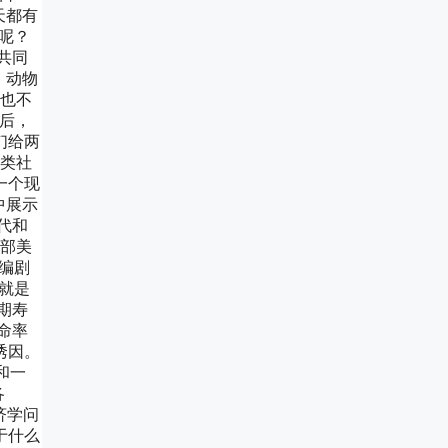
天都有
长呢？
共同
。动物
再也不
之后，
们给两
人类社
一个现
中展示
代和
这部美
 编剧
己就是
期寿
命率
诱因。
和一
各
济学问
于什么