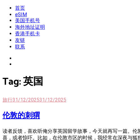
Skip
首页
我是王掌柜
新闻酸菜馆|极客电台|自媒体联盟
to
eSIM
content
美国手机号
海外地址证明
香港手机卡
友链
联系
Tag:
英国
旅行
31/12/2025
31/12/2025
伦敦的刺猬
读者反馈，喜欢听俺分享英国留学故事，今天就再写一篇。伦
喜，或者惊吓。比如，在伦敦市区的时候，我经常在深夜与狐狸🦊