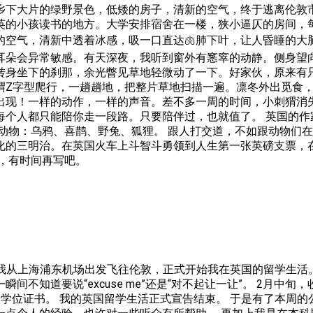
下大片的绿野景色，低矮的房子，清新的空气，终于逃离伦敦市区空
英的小孩读书的地方。大学安排宿舍在一楼，狭小逼仄的房间，
的空气，清新中透着冰感，吸一口直达🫁肺下叶，让人昏睡的大
，人的耳朵会异常敏感。有天深夜，我听到窗外有窸窣的动静。侧身
转身坐下的刹那，余光瞥见草地轻微动了一下。好家伙，原来有只
猬Z字型爬行，一趟趟地，把整片草地扫描一遍。凛冬外出觅食
出现！一样的动作，一样的声音。差不多一周的时间，小刺猬消
每个人都只能陪你走一段路。只要陪伴过，也就值了。 英国的作
动物：乌鸦、喜鹊、野兔、狐狸。 跟人打交道，不如跟动物们在
化的三明治。在英国火车上斗智斗勇领到人生第一张英磅支票，
，有时间再写吧。
，我从上海浦东机场出发飞往伦敦，正式开始我在英国的留学生活。
不知道要说“excuse me”还是“对不起让一让”。 2月
学位证书。 我的英国留学生活正式宣告结束。 于是有了本周的