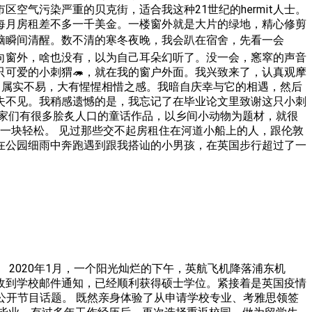
气污染严重的贝克街，适合我这种21世纪的hermit人士。
每月房租差不多一千美金。一楼窗外就是大片的绿地，精心修剪
脑瞬间清醒。数不清的寒冬夜晚，我会趴在宿舍，先看一会
望向窗外，啥也没有，以为自己耳朵幻听了。没一会，窸窣的声音
可爱的小刺猬🦔，就在我的窗户外面。我兴致来了，认真观摩
，属实不易，大有惺惺相惜之感。我暗自庆幸与它的相遇，然后
失不见。我稍感遗憾的是，我忘记了在毕业论文里致谢这只小刺
家们有很多脍炙人口的童话作品，以乡间小动物为题材，就很
一块轻松。 见过那些交不起房租住在河道小船上的人，跟伦敦
在公园细雨中奔跑遇到跟我搭讪的小男孩，在英国步行超过了一
 2020年1月，一个阳光灿烂的下午，英航飞机降落浦东机
中旬，收到学校邮件通知，已经顺利获得硕士学位。紧接着是英国疫情
公开节目话题。 既然亲身体验了从申请学校专业、考雅思领签