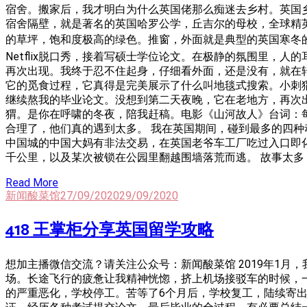
宿舍。搬家后，我才明白为什么英国佬那么痴迷去乡村。英国乡
宿舍隔壁，就是著名的英国哈罗公学，丘吉尔的母校，全球精
的草坪，饱和度极高的绿色。推窗，外面就是典型的英国寒冬
Netflix脱口秀，接着写硕士学位论文。在极静的氛围里
再次出现。我终于忍不住起身，仔细看外面，还是没有，就在
它的觅食过程，它真得是完美展示了什么叫地毯式搜索。小刺
继续熬我的毕业论文。没想到第二天夜晚，它在老地方，再次
猬。是你在呼啸的冬夜，陪我赶稿。电影《山河故人》台词：
合理了，他们真的遇到太多。 我在英国期间，碰到最多的四种
中国城的中国大妈有非法交易，在英国老爷车工厂吃过入口即
千公里，以及某次被锁在公园里翻越围墙落荒而逃。 故事太多
Read More
新闻酸菜馆
27/09/2020
29/09/2020
418 王掌柜分享英国留学攻略
想加主播微信交流？请关注公众号：新闻酸菜馆 2019年1月
场。长途飞行的疲惫让我精神恍惚，挤上机场接驳车的时候，一瞬间
的严重恶化，学校停工。苦等了6个月后，学校复工，陆续寄出