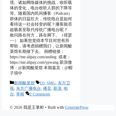
境。诸如网络媒体的挑战，收听载
体的变化，电台收听人群的下降等
等。随着国内民间播客（Podcast）
群体的日益壮大，传统电台是如何
看待这一社会转变的呢？播客能否
超载甚至取代传统广播电台呢？
敢问路在何方，路在脚下。（得瑟
~~） 如果您觉得本节目对您有所
帮助，请考虑捐赠我们，让新闻酸
菜馆长期做下去。 捐赠链接：
https://me.alipay.com/anding 或者：
https://me.alipay.com/ypwang 新浪微
博：@新闻酸菜馆 本期嘉宾：@帽
子琅中
Categories
Tags
新闻酸菜馆
DJ
,
SMG
,
东方卫
视
,
东方广播电台
,
播音
,
新浪
,
电
台
,
草根
2 Comments
© 2026 我是王掌柜
• Built with
GeneratePress