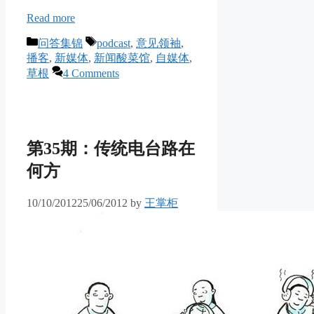
Read more
Categories
Tags
问答集锦
podcast
,
意见领袖
,
播客
,
新媒体
,
新闻酸菜馆
,
自媒体
,
草根
4 Comments
第35期：传统电台路在
何方
10/10/2012
25/06/2012
by
王掌柜