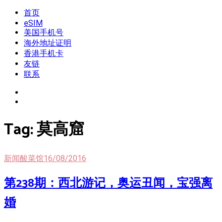
Skip
首页
我是王掌柜
新闻酸菜馆|极客电台|自媒体联盟
to
eSIM
content
美国手机号
海外地址证明
香港手机卡
友链
联系
Tag:
莫高窟
新闻酸菜馆
16/08/2016
第238期：西北游记，奥运丑闻，宝强离
婚