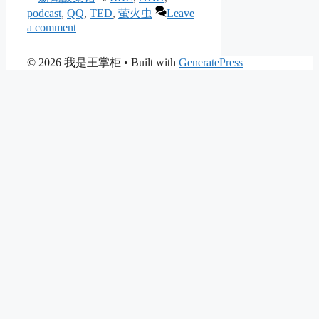
podcast
,
QQ
,
TED
,
萤火虫
Leave
a comment
© 2026 我是王掌柜
• Built with
GeneratePress