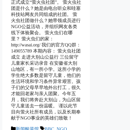
正式成立“萤火虫社团”。 萤火虫社
团是什么？她是由电台听众和哇塞
科技站网友共同组成的社团。 萤
火虫社团做什么？她带领成员进行
NGO公益活动，并组织网友各类
线下体验聚会。 萤火虫们在哪
里？ 萤火虫们的家：
http://wasai.org/ 我们的官方QQ群：
149055789 本期内容： 萤火虫社团
成立 走进大别山公益行 三位留守
儿童家长采访录音 在安徽省大别
山地区，有一所小学。这所小学的
学生绝大多数是留守儿童，他们的
生活环境和学习条件异常艰苦。孩
子们的父母早早地外出打工，很久
才能回老家与亲人团聚。今年五
月，我们将奔赴大别山，为山区留
守儿童送去一份温暖。 谨以此节
目向萤火社所有成员，以及长期奉
献于NGO事业的英雄们致敬！
Categories
Tags
新闻酸菜馆
BBC
,
NGO
,