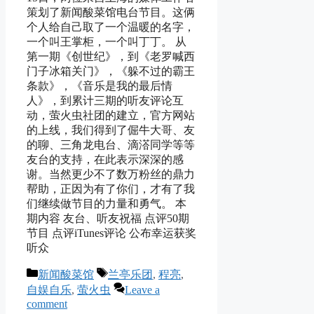
策划了新闻酸菜馆电台节目。这俩
个人给自己取了一个温暖的名字，
一个叫王掌柜，一个叫丁丁。 从
第一期《创世纪》，到《老罗喊西
门子冰箱关门》，《躲不过的霸王
条款》，《音乐是我的最后情
人》，到累计三期的听友评论互
动，萤火虫社团的建立，官方网站
的上线，我们得到了倔牛大哥、友
的聊、三角龙电台、滴溚同学等等
友台的支持，在此表示深深的感
谢。当然更少不了数万粉丝的鼎力
帮助，正因为有了你们，才有了我
们继续做节目的力量和勇气。 本
期内容 友台、听友祝福 点评50期
节目 点评iTunes评论 公布幸运获奖
听众
Categories
Tags
新闻酸菜馆
兰亭乐团
,
程亮
,
自娱自乐
,
萤火虫
Leave a
comment