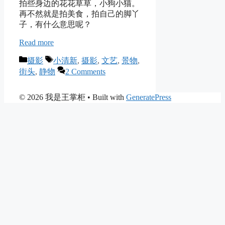
拍些身边的花花草草，小狗小猫。
再不然就是拍美食，拍自己的脚丫
子，有什么意思呢？
Read more
Categories
Tags
摄影
小清新
,
摄影
,
文艺
,
景物
,
街头
,
静物
2 Comments
© 2026 我是王掌柜
• Built with
GeneratePress