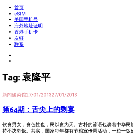
Skip
首页
我是王掌柜
新闻酸菜馆|极客电台|自媒体联盟
to
eSIM
content
美国手机号
海外地址证明
香港手机卡
友链
联系
Tag:
袁隆平
新闻酸菜馆
27/01/2013
27/01/2013
第64期：舌尖上的剩宴
饮食男女，食色性也，民以食为天。古朴的谚语包裹着中华民族有
持不决剩饭。其实，国家每年都有节粮宣传周活动，一粒一饭当