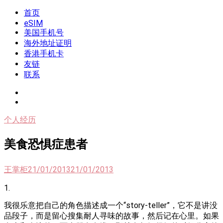
Skip
首页
我是王掌柜
新闻酸菜馆|极客电台|自媒体联盟
to
eSIM
content
美国手机号
海外地址证明
香港手机卡
友链
联系
个人经历
美食恐惧症患者
王掌柜
21/01/2013
21/01/2013
1.
我很乐意把自己的角色描述成一个“story-teller”，它不是讲没
品段子，而是留心搜集耐人寻味的故事，然后记在心里。如果