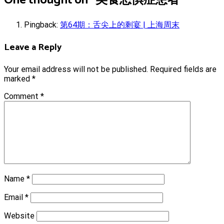
One thought on “
美食恐惧症患者
”
Pingback:
第64期：舌尖上的剩宴 | 上海周末
Leave a Reply
Your email address will not be published.
Required fields are
marked
*
Comment
*
Name
*
Email
*
Website