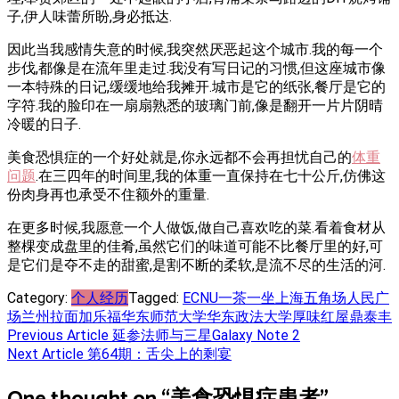
子,伊人味蕾所盼,身必抵达.
因此当我感情失意的时候,我突然厌恶起这个城市.我的每一个
步伐,都像是在流年里走过.我没有写日记的习惯,但这座城市像
一本特殊的日记,缓缓地给我摊开.城市是它的纸张,餐厅是它的
字符.我的脸印在一扇扇熟悉的玻璃门前,像是翻开一片片阴晴
冷暖的日子.
美食恐惧症的一个好处就是,你永远都不会再担忧自己的
体重
问题
.在三四年的时间里,我的体重一直保持在七十公斤,仿佛这
份肉身再也承受不住额外的重量.
在更多时候,我愿意一个人做饭,做自己喜欢吃的菜.看着食材从
整棵变成盘里的佳肴,虽然它们的味道可能不比餐厅里的好,可
是它们是夺不走的甜蜜,是割不断的柔软,是流不尽的生活的河.
Category:
个人经历
Tagged:
ECNU
一茶一坐
上海
五角场
人民广
场
兰州拉面
加乐福
华东师范大学
华东政法大学
厚味
红屋
鼎泰丰
Post
Previous Article
延参法师与三星Galaxy Note 2
Next Article
第64期：舌尖上的剩宴
navigation