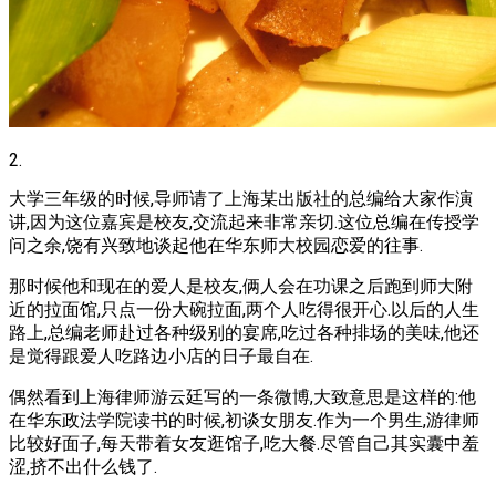
2.
大学三年级的时候,导师请了上海某出版社的总编给大家作演
讲,因为这位嘉宾是校友,交流起来非常亲切.这位总编在传授学
问之余,饶有兴致地谈起他在华东师大校园恋爱的往事.
那时候他和现在的爱人是校友,俩人会在功课之后跑到师大附
近的拉面馆,只点一份大碗拉面,两个人吃得很开心.以后的人生
路上,总编老师赴过各种级别的宴席,吃过各种排场的美味,他还
是觉得跟爱人吃路边小店的日子最自在.
偶然看到上海律师游云廷写的一条微博,大致意思是这样的:他
在华东政法学院读书的时候,初谈女朋友.作为一个男生,游律师
比较好面子,每天带着女友逛馆子,吃大餐.尽管自己其实囊中羞
涩,挤不出什么钱了.