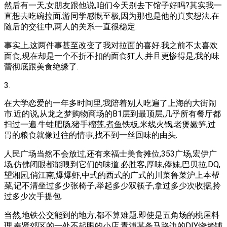
然后有一天,女朋友跟他说,咱们今天别去下馆子好吗?其实我一
直想去吃碗拉面.游同学感慨至极,因为那也是他的真实想法.在
随后的交往中,两人的关系一直很稳定.
事实上,这两件事甚至改变了我对拉面的喜好.我之前不太喜欢
面食,现在却是一个不折不扣的面食狂人.并且更惨得是,我的味
蕾彻底跟美食绝缘了.
3.
在大学恋爱的一年多时间里,我陪着别人吃遍了上海的大街闹
市.近的说,从龙之梦购物商场的B1层到最顶层,几乎所有餐厅都
扫过一遍.牛蛙肥肠,猪手榴莲,煮鱼铁板,米线火锅,老煲嫩笋,过
胃的粮食就像过往的情事,找不到一丝回味的由头.
人民广场当然不会放过,还有来福士美食摊位,353广场,宏伊广
场,仿佛闭眼都能嗅到它们的味道.必胜客,厚味,傣妹,巴贝拉,DQ,
望湘园,俏江南,爆爆虾,中式的西式的广式的川菜鲁菜沪上本帮
菜,记不清坐过多少张椅子,举起多少双筷子,拿过多少次收据,拎
过多少次手提包.
当然,地铁公交能到的地方,都不算难题.即使是五角场的桃屋料
理,奉贤郊区的一处不起眼的小店,青浦某条马路边的DIY烧烤铺