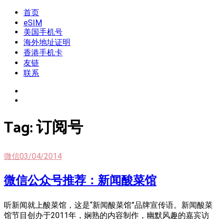
Skip
首页
我是王掌柜
新闻酸菜馆|极客电台|自媒体联盟
to
eSIM
content
美国手机号
海外地址证明
香港手机卡
友链
联系
Tag:
订阅号
微信
03/04/2014
微信公众号推荐：新闻酸菜馆
听新闻就上酸菜馆，这是“新闻酸菜馆”品牌宣传语。新闻酸菜
馆节目创办于2011年，娴熟的内容制作，幽默风趣的嘉宾访