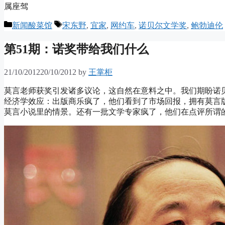
属座驾
Categories
Tags
新闻酸菜馆
宋东野
,
宜家
,
网约车
,
诺贝尔文学奖
,
鲍勃迪伦
第51期：诺奖带给我们什么
21/10/2012
20/10/2012
by
王掌柜
莫言老师获奖引发诸多议论，这自然在意料之中。我们期盼诺
经济学效应：出版商乐疯了，他们看到了市场回报，拥有莫言
莫言小说里的情景。还有一批文学专家疯了，他们在点评所谓