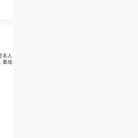
是名人
，重现