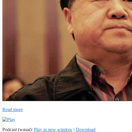
Read more
Podcast (wasai):
Play in new window
|
Download