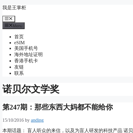
Skip
我是王掌柜
to
content
Menu
Menu
首页
eSIM
美国手机号
海外地址证明
香港手机卡
友链
联系
诺贝尔文学奖
第247期：那些东西大妈都不能给你
15/10/2016
by
anding
本期话题： 盲人听众的来信，以及为盲人研发的科技产品 诺