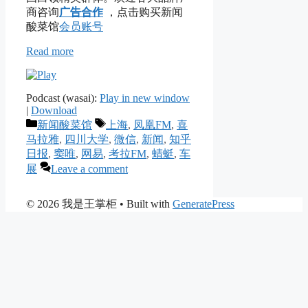
商咨询
广告合作
，点击购买新闻
酸菜馆
会员账号
Read more
Podcast (wasai):
Play in new window
|
Download
Categories
Tags
新闻酸菜馆
上海
,
凤凰FM
,
喜
马拉雅
,
四川大学
,
微信
,
新闻
,
知乎
日报
,
窦唯
,
网易
,
考拉FM
,
蜻蜓
,
车
展
Leave a comment
© 2026 我是王掌柜
• Built with
GeneratePress