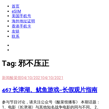
Skip
首页
我是王掌柜
新闻酸菜馆|极客电台|自媒体联盟
to
eSIM
content
美国手机号
海外地址证明
香港手机卡
友链
联系
Tag:
邪不压正
新闻酸菜馆
04/10/2021
04/10/2021
467 长津湖、鱿鱼游戏—长假观片指南
参与节目讨论，请关注公众号《酸菜馆播客》 本期话题：
1、电影《长津湖》与其他知名战争电影的同与不同。 2、