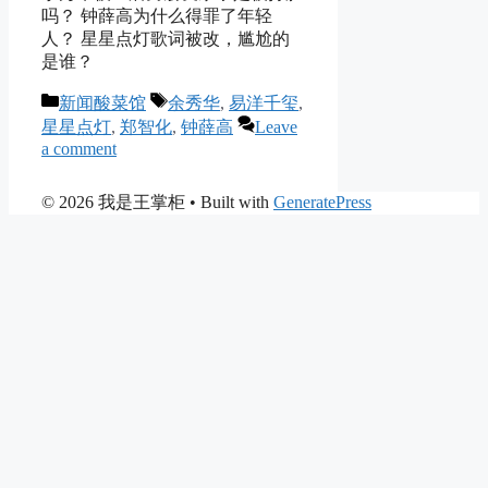
吗？ 钟薛高为什么得罪了年轻
人？ 星星点灯歌词被改，尴尬的
是谁？
Categories
Tags
新闻酸菜馆
余秀华
,
易洋千玺
,
星星点灯
,
郑智化
,
钟薛高
Leave
a comment
© 2026 我是王掌柜
• Built with
GeneratePress