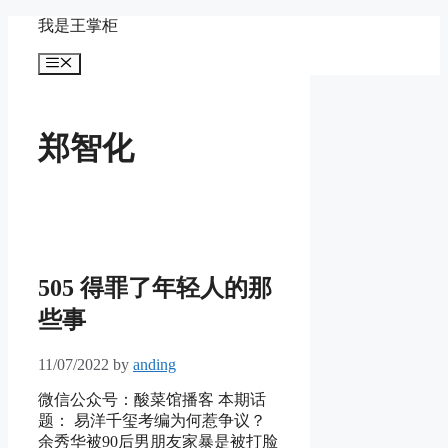
Skip
我是王掌柜
to
content
Menu
郑智化
505 得罪了年轻人的那
些事
11/07/2022
by
anding
微信公众号：酸菜馆播客 本期话
题： 易洋千玺考编为何惹争议？
余秀华被90后男朋友家暴是被打脸