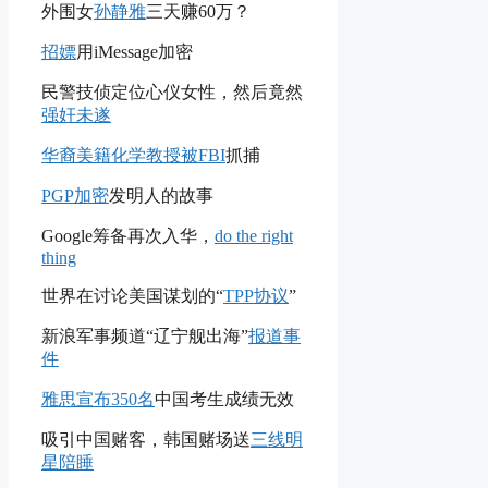
外围女
孙静雅
三天赚60万？
招嫖
用iMessage加密
民警技侦定位心仪女性，然后竟然
强奸未遂
华裔美籍化学教授被FBI
抓捕
PGP加密
发明人的故事
Google筹备再次入华，
do the right
thing
世界在讨论美国谋划的“
TPP协议
”
新浪军事频道“辽宁舰出海”
报道事
件
雅思宣布350名
中国考生成绩无效
吸引中国赌客，韩国赌场送
三线明
星陪睡