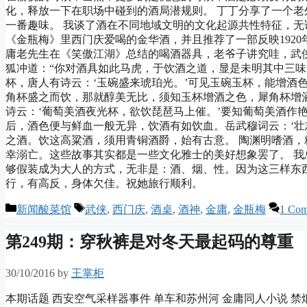
化，释放一下在职场中碰到的酒局潜规则。 丁丁分享了一个
一番趣味。 我谈了酒在不同地域文明的文化起源共性特征，
《金瓶梅》里西门庆爱喝的金华酒，并且推荐了一部反映192
庸老先生在《笑傲江湖》总结的喝酒器具，老爷子讲究哇，武侠
狐冲道：“你对酒具如此马虎，于饮酒之道，显是未明其中三味
杯，唐人有诗云：‘玉碗盛来琥珀光。’可见玉碗玉杯，能增酒
角杯盛之而饮，那就醇美无比，须知玉杯增酒之色，犀角杯增
诗云：‘葡萄美酒夜光杯，欲饮琵琶马上催。’要知葡萄美酒作
后，酒色便与鲜血一般无异，饮酒有如饮血。岳武穆词云：‘壮
之酒。饮这高粱酒，须用青铜酒爵，始有古意。 陶渊明嗜酒
幸溺亡。这些故事其实都是一些文化雅士的美好想象罢了。 
够假装成为大人的方式，无非是：酒、烟、性。因为这三样东
行，有高反，身体欠佳。祝她旅行顺利。
Categories
Tags
新闻酸菜馆
武侠
,
西门庆
,
酒桌
,
酒神
,
金庸
,
金瓶梅
1 Co
第249期：穿秋裤是对冬天最起码的尊重
30/10/2016
by
王掌柜
本期话题 西安空气采样器事件 单车和苏州河 金庸同人小说 