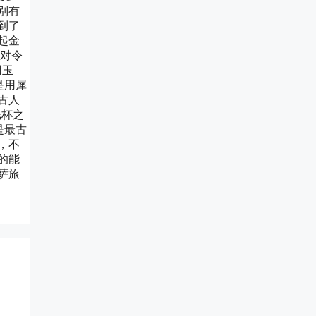
别有
到了
起金
秋对令
用玉
是用犀
古人
光杯之
是最古
，不
的能
萨旅