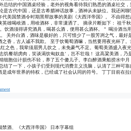
老外总结的中国酒桌经验，老外的视角看待我们熟悉的酒桌社交，
无论是古代中国，还是古希腊神话故事，酒神从未缺位。我还闲聊
0年代美国禁酒令时期黑帮故事的美剧《大西洋帝国》。 不由得想
英雄喝啥酒，用啥酒杯，非常潇洒了。 摘录片断如下： 祖千
。饮酒须得讲究酒具，喝甚么酒，便用甚么酒杯。＂ 喝汾酒当
色。 关外白酒，酒味是极好的，只可惜少了一股芳冽之气，最好
酒之香，古人诚不我欺。 至于饮葡萄酒嘛，当然要用夜光杯了。
艳红之色，我辈须眉男儿饮之，未免豪气不足。葡萄美酒盛入夜
志饥餐胡虏肉，笑谈渴饮匈奴血’，岂不壮哉！ 这高粱美酒，乃
，精细胞估计损伤不轻，养了五个傻儿子。李白醉酒乘船捞水中月
我总结了一下，小孩子们受到现代消费主义洗脑，认清了三种可靠
西是成年世界的特权，已经成了社会认同的符号。 丁丁目前在拉
mment
禁烟禁酒、《大西洋帝国》 日本字幕组