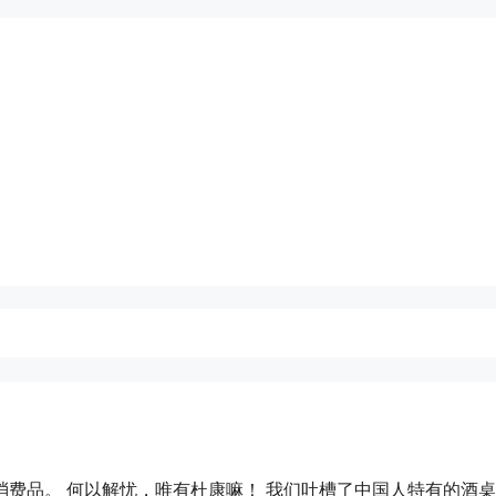
费品。 何以解忧，唯有杜康嘛！ 我们吐槽了中国人特有的酒