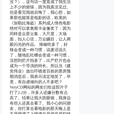
没？），这句话一度造成了我生活
上不少的烦恼，因为我真没见过。
但是看完我就后悔了，我心想，如
果那也能算是电影的话，欧美的
《加勒比海盗》系列成人情色电影
绝对可以拿奥斯卡金像奖了：因为
同样是众星云集，大尺度，大场
面，扣人心弦，万众瞩目，让人两
眼闪光的作品。 辣椒吃多了，好
辣会变成一种习惯，说废话说久
了，随地乱吐槽会变成一种习惯，
没想到烂片拍多了，出产烂片也会
成为一个导演的特长。所以当《建
党伟业》放出吓唬老百姓的票房预
期消息后，我表示淡定地笑了，毕
竟，有自虐倾向的人不多吧？
VeryCD网站的网友们给这部片子
打了2.2分，许多人还嫌分数有点
高了。结果让我大跌眼镜，我身边
有些人还真去看了。我小心的问朋
友，你打算去看电影的那天晚上是
不是喝酒了？喝酒后是很容易犯错