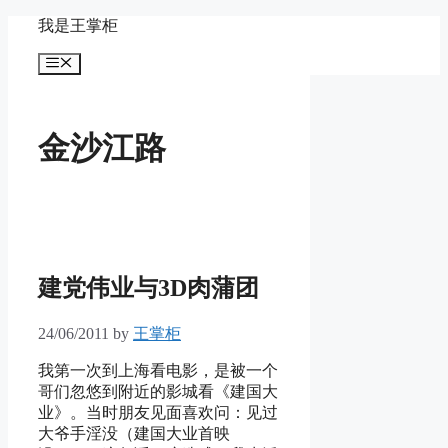
Skip
我是王掌柜
to
content
Menu
金沙江路
建党伟业与3D肉蒲团
24/06/2011
by
王掌柜
我第一次到上海看电影，是被一个
哥们忽悠到附近的影城看《建国大
业》。当时朋友见面喜欢问：见过
大爷手淫没（建国大业首映