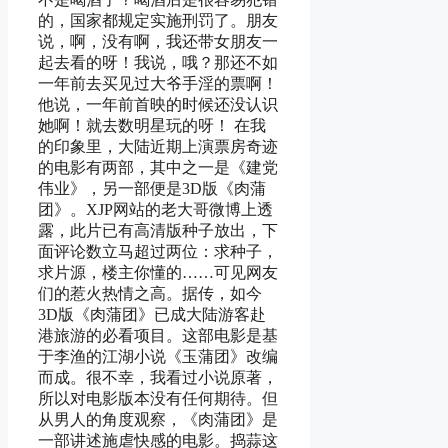
的，国家都规定实施刑罚了。朋友
说，啊，没有啊，我还带女朋友一
起去看的呀！我说，哦？那还不如
一年前去买见过大爷手淫的票啊！
他说，一年前首映的时候还没认识
她啊！就去数明星玩的呀！ 在我
的印象里，大陆近期上演票房奇迹
的电影有两部，其中之一是《建党
伟业》，另一部便是3D版《肉蒲
团》。XJP网站的老大哥微博上透
露，此片已有高清版种子放出，下
面评论数立马超过两位：求种子，
求片源，楼主你懂的……可见网友
们的惹火热情之高。据传，如今
3D版《肉蒲团》已成大陆游客赴
港旅游的必看项目。这部电影是基
于李渔的江湖小说《玉蒲团》改编
而成。很不幸，我看过小说原著，
所以对电影版本没有任何期待。但
从男人的角度观察，《肉蒲团》是
一部讲述施虐快感的电影。捣蒜这