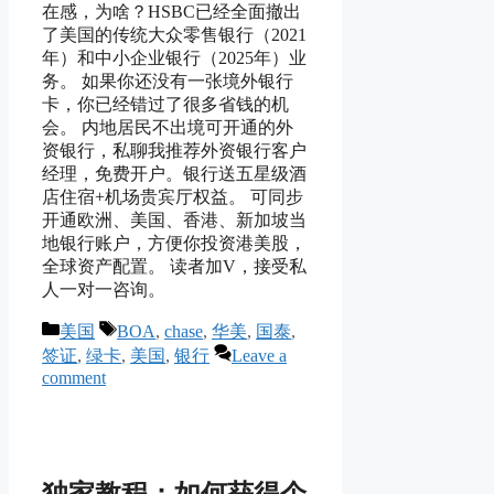
在感，为啥？HSBC已经全面撤出
了美国的传统大众零售银行（2021
年）和中小企业银行（2025年）业
务。 如果你还没有一张境外银行
卡，你已经错过了很多省钱的机
会。 内地居民不出境可开通的外
资银行，私聊我推荐外资银行客户
经理，免费开户。银行送五星级酒
店住宿+机场贵宾厅权益。 可同步
开通欧洲、美国、香港、新加坡当
地银行账户，方便你投资港美股，
全球资产配置。 读者加V，接受私
人一对一咨询。
Categories
Tags
美国
BOA
,
chase
,
华美
,
国泰
,
签证
,
绿卡
,
美国
,
银行
Leave a
comment
独家教程：如何获得个