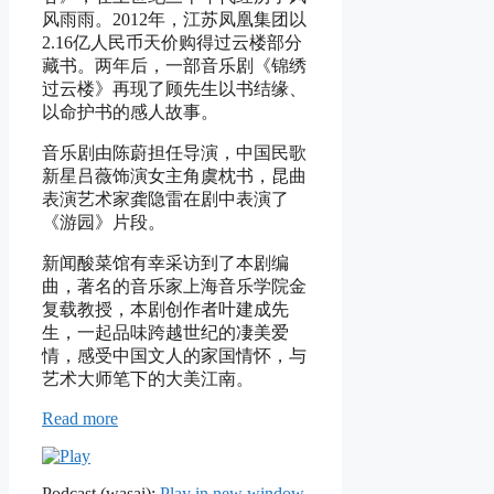
风雨雨。2012年，江苏凤凰集团以
2.16亿人民币天价购得过云楼部分
藏书。两年后，一部音乐剧《锦绣
过云楼》再现了顾先生以书结缘、
以命护书的感人故事。
音乐剧由陈蔚担任导演，中国民歌
新星吕薇饰演女主角虞枕书，昆曲
表演艺术家龚隐雷在剧中表演了
《游园》片段。
新闻酸菜馆有幸采访到了本剧编
曲，著名的音乐家上海音乐学院金
复载教授，本剧创作者叶建成先
生，一起品味跨越世纪的凄美爱
情，感受中国文人的家国情怀，与
艺术大师笔下的大美江南。
Read more
Podcast (wasai):
Play in new window