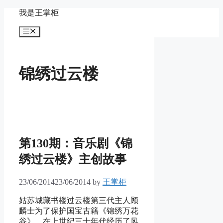
Skip
我是王掌柜
to
content
Menu
锦绣过云楼
第130期：音乐剧《锦
绣过云楼》主创故事
23/06/2014
23/06/2014
by
王掌柜
姑苏城藏书楼过云楼第三代主人顾
麟士为了保护国宝古籍《锦绣万花
谷》，在上世纪三十年代经历了风