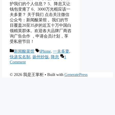
护我们的个人信息？ 5、降息又让
钱包变瘪了 6、3000万光棍应该一
夫多妻？ 关于我们 点击关注微信
公众号：新闻酸菜馆 。我们的节
目覆盖20至35岁的近五十万中国白
领精英群体。欢迎各大品牌厂商咨
询广告合作 ，申请会员计划，享
受私密节目！
Categories
Tags
新闻酸菜馆
iPhone
,
一夫多妻
,
快递实名制
,
扬州炒饭
,
降息
1
Comment
© 2026 我是王掌柜
• Built with
GeneratePress