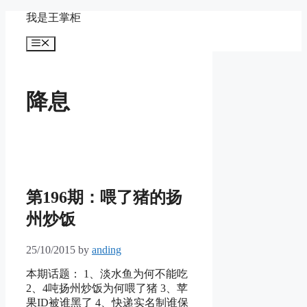
Skip
我是王掌柜
to
content
Menu
降息
第196期：喂了猪的扬
州炒饭
25/10/2015
by
anding
本期话题： 1、淡水鱼为何不能吃
2、4吨扬州炒饭为何喂了猪 3、苹
果ID被谁黑了 4、快递实名制谁保