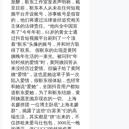
发酵，靳东工作室发表声明称，截
至目前，靳东本人从未在任何短视
频平台开设账号，涉事账号是假冒
的，他们将通过法律途径追究相关
主体的法律责任。“他向全中国宣
布了”今年年初，61岁的黄女士通
过抖音短视频平台刷到了一个顶
着“靳东”头像的账号，并和对方取
得了联系。 假靳东的出现是黄阿
姨晚年生活的一束光。被问到“年
轻时候的爱情”时，黄阿姨回答从
来没经历过爱情。但骗子给了黄阿
姨“爱情”，这也是她这辈子第一次
陷入爱情，假靳东很体贴，也经常
和她说“爱她”，全国抖音用户都知
道靳东爱她，为了和靳东结婚，黄
阿姨愿意抛弃现在的一切。 上海
名媛拼团 一位博主卧底“上海名媛
群”，揭露了这些“白富美”们的高
端生活，其实都是“拼”出来的，不
仅拼租来爱马仕包包，3000元一晚
的酒店，连GUCCI的丝袜也要