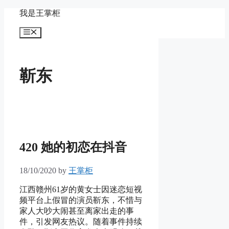
Skip
我是王掌柜
to
content
Menu
靳东
420 她的初恋在抖音
18/10/2020
by
王掌柜
江西赣州61岁的黄女士因迷恋短视
频平台上假冒的演员靳东，不惜与
家人大吵大闹甚至离家出走的事
件，引发网友热议。随着事件持续