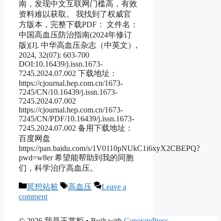
南，发现中文互联网门槛高，有效
资料难以获取。 我找到了权威官
方版本，完整下载PDF： 文件名：
中国高血压防治指南(2024年修订
版)[J]. 中华高血压杂志（中英文）,
2024, 32(07): 603-700
DOI:10.16439/j.issn.1673-
7245.2024.07.002 下载地址：
https://cjournal.hep.com.cn/1673-
7245/CN/10.16439/j.issn.1673-
7245.2024.07.002
https://cjournal.hep.com.cn/1673-
7245/CN/PDF/10.16439/j.issn.1673-
7245.2024.07.002 备用下载地址：
百度网盘
https://pan.baidu.com/s/1V0110pNUkC1i6xyX2CBEPQ?
pwd=w8er 希望能帮助到我的同胞
们，科学治疗高血压。
Categories
Tags
冥想站桩
高血压
Leave a
comment
© 2026 我是王掌柜
• Built with
GeneratePress