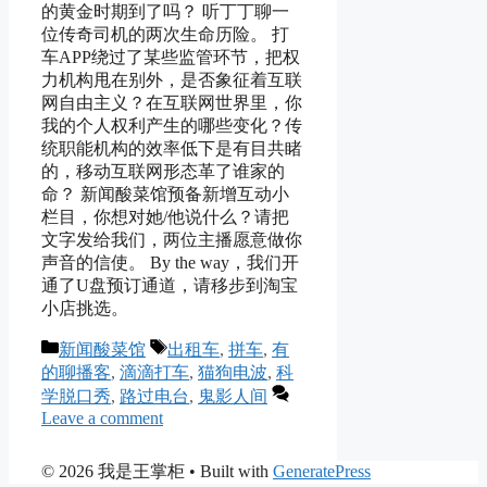
的黄金时期到了吗？ 听丁丁聊一
位传奇司机的两次生命历险。 打
车APP绕过了某些监管环节，把权
力机构甩在别外，是否象征着互联
网自由主义？在互联网世界里，你
我的个人权利产生的哪些变化？传
统职能机构的效率低下是有目共睹
的，移动互联网形态革了谁家的
命？ 新闻酸菜馆预备新增互动小
栏目，你想对她/他说什么？请把
文字发给我们，两位主播愿意做你
声音的信使。 By the way，我们开
通了U盘预订通道，请移步到淘宝
小店挑选。
Categories
Tags
新闻酸菜馆
出租车
,
拼车
,
有
的聊播客
,
滴滴打车
,
猫狗电波
,
科
学脱口秀
,
路过电台
,
鬼影人间
Leave a comment
© 2026 我是王掌柜
• Built with
GeneratePress