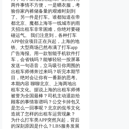
两件事情不方便，一是晒衣服，考
验你家内裤储备量的艰难时刻到
了。另一件是打车。谁都知道在帝
都北京、魔都上海等一线城市的雨
天招出租车非常困难，你绝对要碰
碰运气。 我们注意到，各种打车
APP创业项目正在兴起，上海的地
铁、大型商场已然布满了打车app
广告海报。用一款智能手机软件打
车，会省钱吗？能够轻轻一按屏幕
发送一句语音，立马吸引你周围的
出租车师傅奔过来吗？听完本期节
目，绝对会让你有一番新的思考。
本期内容 聊聊北京、上海两地出
租车文化。据说上海的出租车师傅
被誉为全国最棒？司机主动退款给
顾客的事情靠谱吗？公交卡掉包又
是怎么一回事呢？北京的侃爷文化
造就了怎样的出租车运营现象？
为什么打车类APP突然兴起，背后
的深刻原因是什么？LBS服务发展