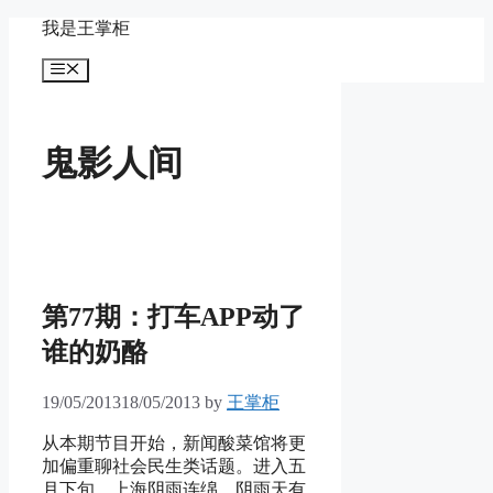
Skip
我是王掌柜
to
content
Menu
鬼影人间
第77期：打车APP动了
谁的奶酪
19/05/2013
18/05/2013
by
王掌柜
从本期节目开始，新闻酸菜馆将更
加偏重聊社会民生类话题。进入五
月下旬，上海阴雨连绵。阴雨天有