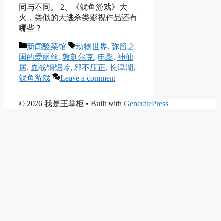
同与不同。 2、《鱿鱼游戏》大
火，类似的大逃杀类影视作品还有
哪些？
Categories
Tags
新闻酸菜馆
动物世界
,
弥留之
国的爱丽丝
,
敦刻尔克
,
电影
,
神仙
居
,
血战钢锯岭
,
邪不压正
,
长津湖
,
鱿鱼游戏
Leave a comment
© 2026 我是王掌柜
• Built with
GeneratePress