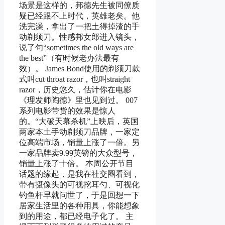
场景是这样的，邦德先生被同僚质
疑已经跟不上时代，英雄老矣。他
洗完澡，拿出了一把土得掉渣的手
动剃须刀。性感邦女郎进入镜头，
说了句“sometimes the old ways are
the best”（有时候老办法最有
效）。 James Bond使用的剃须刀款
式叫cut throat razor，也叫straight
razor，历史悠久，估计你在电影
《理发师陶德》里也见到过。 007
系列电影带货的效果是惊人
的。“大破天幕杀机”上映后，英国
两家本土手动剃须刀品牌，一家定
位高端市场，销量上涨了一倍。另
一家品牌卖9.99英镑的大众型号，
销量上涨了十倍。 本周公开节目
话题的缘起，是我在社交圈看到，
带有摄像头的可视挖耳勺、可视化
钓鱼杆早就问世了，于是回想一下
居家生活里的各种用具，你能想象
到的用途，都已经电子化了。 主