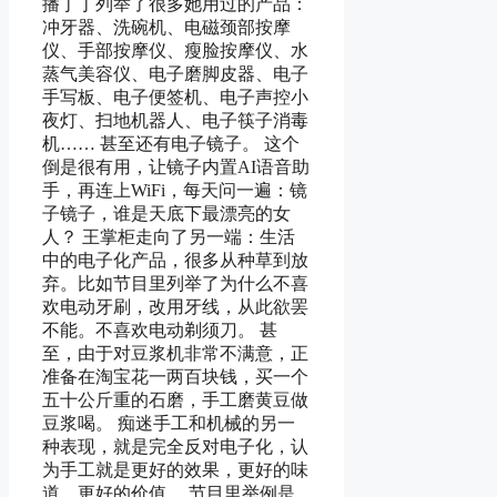
播丁丁列举了很多她用过的产品：
冲牙器、洗碗机、电磁颈部按摩
仪、手部按摩仪、瘦脸按摩仪、水
蒸气美容仪、电子磨脚皮器、电子
手写板、电子便签机、电子声控小
夜灯、扫地机器人、电子筷子消毒
机…… 甚至还有电子镜子。 这个
倒是很有用，让镜子内置AI语音助
手，再连上WiFi，每天问一遍：镜
子镜子，谁是天底下最漂亮的女
人？ 王掌柜走向了另一端：生活
中的电子化产品，很多从种草到放
弃。比如节目里列举了为什么不喜
欢电动牙刷，改用牙线，从此欲罢
不能。不喜欢电动剃须刀。 甚
至，由于对豆浆机非常不满意，正
准备在淘宝花一两百块钱，买一个
五十公斤重的石磨，手工磨黄豆做
豆浆喝。 痴迷手工和机械的另一
种表现，就是完全反对电子化，认
为手工就是更好的效果，更好的味
道，更好的价值。 节目里举例是