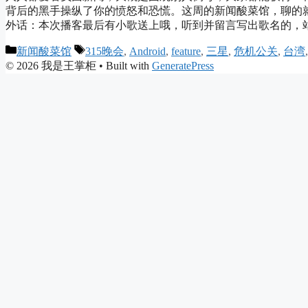
背后的黑手操纵了你的愤怒和恐慌。这周的新闻酸菜馆，聊的就
外话：本次播客最后有小歌送上哦，听到并留言写出歌名的，站长送上媚眼一
Categories
Tags
新闻酸菜馆
315晚会
,
Android
,
feature
,
三星
,
危机公关
,
台湾
© 2026 我是王掌柜
• Built with
GeneratePress