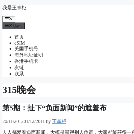
Skip
我是王掌柜
to
content
Menu
Menu
首页
eSIM
美国手机号
海外地址证明
香港手机卡
友链
联系
315晚会
第5期：扯下“负面新闻”的遮羞布
20/11/2012
01/12/2011
by
王掌柜
人人都爱看负面新闻，大概是围观别人倒霉，大家都能获得一种