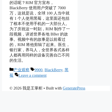
的话呢？RIM 官方宣布，
BlackBerry 使用用户突破了 7000
万，这就是说，全球 100 人当中就
有 1 个人使用黑莓，这里面还包括
了根本不使用手机的一大部分人。
为了庆祝这一时刻，RIM 制作了一
段视频，讲述世界各地 BBer 的故
事。视频中有的故事是以前看过
的，RIM 将他剪辑了起来。医生，
银行家，养马人，全世界各式各样
人都再用同样的设备完善自己不同
的生活。
Categories
Tags
产业观察
9900
,
BlackBerry
,
黑
莓
Leave a comment
© 2026 我是王掌柜
• Built with
GeneratePress