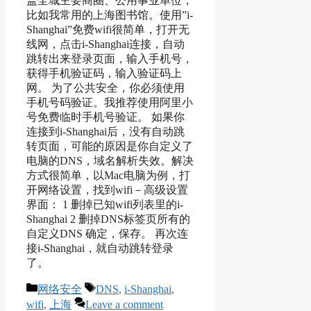
盖全城主要商圈、公用事业单位，
比如我常用的上海图书馆。使用”i-
Shanghai”免费wifi很简单，打开无
线网，点击i-Shanghai连接，自动
跳转出来登录页面，输入手机号，
获得手机验证码，输入验证码上
网。 为了公共安全，你必须使用
手机号码验证。我推荐使用阿里小
号免费临时手机号验证。 如果你
连接到i-Shanghai后，没有自动跳
转页面，可能的原因是你自定义了
电脑的DNS，域名解析失效。解决
方式很简单，以Mac电脑为例，打
开网络设置，找到wifi－高级设置
界面： 1 删掉已知wifi列表里的i-
Shanghai 2 删掉DNS标签页所有的
自定义DNS 确定，保存。 再次连
接i-Shanghai，就自动跳转登录
了。
Categories
Tags
网络安全
DNS
,
i-Shanghai
,
wifi
,
上海
Leave a comment