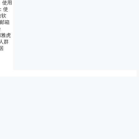
：使用
：使
微软
易邮箱
Q
用雅虎
人群
居