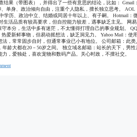
结果（带图表），并得出了一些有意思的结论，比如： Gmail
教信仰、单身、政治倾向自由，注重个人隐私，擅长独立思考。 AOL
学历、政治中立、结婚或同居十年以上、有子嗣。 Hotmail：
育，对生活品质有较高要求，但自控能力较差，遇事缺乏主见。 网
云，保守本分，生活中多有迷茫，不太懂得打理自己的事业规划。 Q
爱新鲜事物，但易动摇想法，缺乏洞见力。 Yahoo Mail：使
想法，常常固步自封，但通常事业已小有地位。 公司邮箱：此类
年龄大都在20－50岁之间。 独立域名邮箱：站长的天下，男性
能力，爱独处，喜欢宠物和数码产品。关心时政，不擅社交。
mment