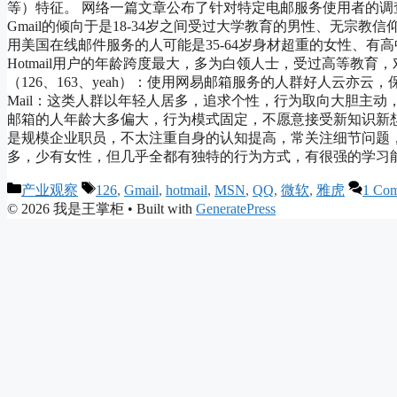
等）特征。 网络一篇文章公布了针对特定电邮服务使用者的调查
Gmail的倾向于是18-34岁之间受过大学教育的男性、无宗
用美国在线邮件服务的人可能是35-64岁身材超重的女性、有高中
Hotmail用户的年龄跨度最大，多为白领人士，受过高等教
（126、163、yeah）：使用网易邮箱服务的人群好人云亦
Mail：这类人群以年轻人居多，追求个性，行为取向大胆主动，热
邮箱的人年龄大多偏大，行为模式固定，不愿意接受新知识新
是规模企业职员，不太注重自身的认知提高，常关注细节问题，
多，少有女性，但几乎全都有独特的行为方式，有很强的学习
Categories
Tags
产业观察
126
,
Gmail
,
hotmail
,
MSN
,
QQ
,
微软
,
雅虎
1 Co
© 2026 我是王掌柜
• Built with
GeneratePress