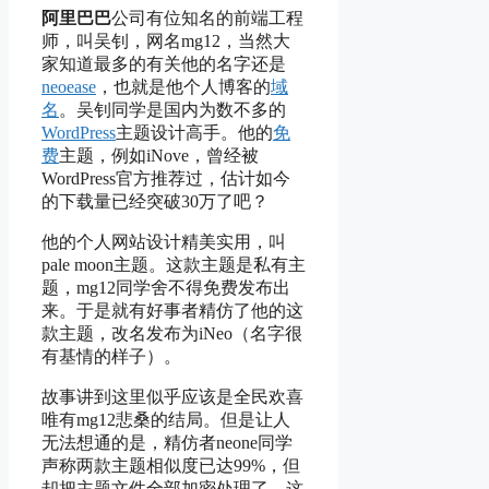
阿里巴巴
公司有位知名的前端工程
师，叫吴钊，网名mg12，当然大
家知道最多的有关他的名字还是
neoease
，也就是他个人博客的
域
名
。吴钊同学是国内为数不多的
WordPress
主题设计高手。他的
免
费
主题，例如iNove，曾经被
WordPress官方推荐过，估计如今
的下载量已经突破30万了吧？
他的个人网站设计精美实用，叫
pale moon主题。这款主题是私有主
题，mg12同学舍不得免费发布出
来。于是就有好事者精仿了他的这
款主题，改名发布为iNeo（名字很
有基情的样子）。
故事讲到这里似乎应该是全民欢喜
唯有mg12悲桑的结局。但是让人
无法想通的是，精仿者neone同学
声称两款主题相似度已达99%，但
却把主题文件全部加密处理了。这