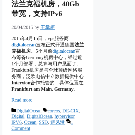
法兰克福机房，40Gb
带宽，支持IPv6
20/04/2015
by
王掌柜
2015年4月15日，vps服务商
digitalocean
宣布正式开通德国
法兰
克福机房
。5个月前
digitalocean
宣
布筹备Germany机房中心，经过近
1个月部署，总算与用户见面了。
Frankfurt机房是与全球顶级网络服
务商，泛欧电信中立数据提供中心
Interxion
合作托管的，具体位置在
Frankfurt am Main, Germany。
Read more
Categories
Tags
DigitalOcean
coreos
,
DE-CIX
,
Digital
,
DigitalOcean
,
hypervisor
,
IPV6
,
Ocean
,
SSD
,
避风港
1
Comment