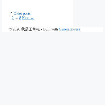
Older posts
Page
Page
Page
1
2
…
8
Next
→
© 2026 我是王掌柜
• Built with
GeneratePress