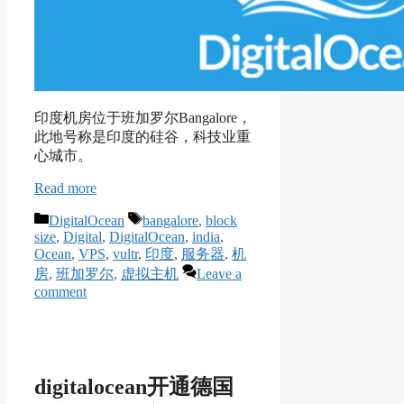
印度机房位于班加罗尔Bangalore，
此地号称是印度的硅谷，科技业重
心城市。
Read more
Categories
Tags
DigitalOcean
bangalore
,
block
size
,
Digital
,
DigitalOcean
,
india
,
Ocean
,
VPS
,
vultr
,
印度
,
服务器
,
机
房
,
班加罗尔
,
虚拟主机
Leave a
comment
digitalocean开通德国