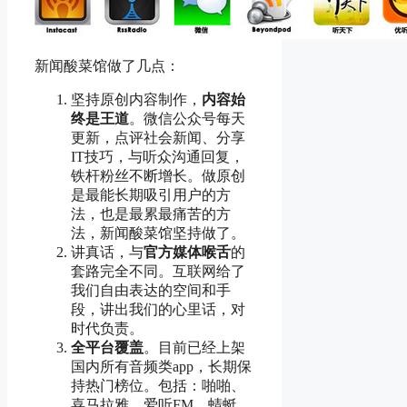
新闻酸菜馆做了几点：
坚持原创内容制作，
内容始
终是王道
。微信公众号每天
更新，点评社会新闻、分享
IT技巧，与听众沟通回复，
铁杆粉丝不断增长。做原创
是最能长期吸引用户的方
法，也是最累最痛苦的方
法，新闻酸菜馆坚持做了。
讲真话，与
官方媒体喉舌
的
套路完全不同。互联网给了
我们自由表达的空间和手
段，讲出我们的心里话，对
时代负责。
全平台覆盖
。目前已经上架
国内所有音频类app，长期保
持热门榜位。包括：啪啪、
喜马拉雅、爱听FM、蜻蜓