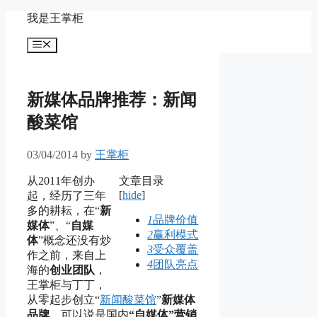
Skip
我是王掌柜
to
content
Menu
新媒体品牌推荐：新闻
酸菜馆
03/04/2014
by
王掌柜
从2011年创办
文章目录
[
hide
]
起，经历了三年
多的耕耘，在“
新
1
品牌价值
媒体
”、“
自媒
2
赢利模式
体
”概念还没有炒
3
受众覆盖
作之前，来自上
4
团队亮点
海的
创业团队
，
王掌柜与丁丁，
从零起步创立“
新闻酸菜馆
”
新媒体
品牌
，可以说是国内
“自媒体”营销