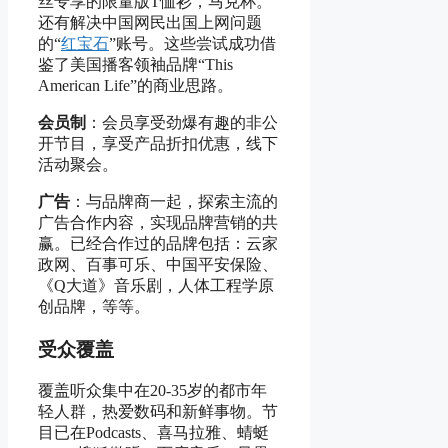
丝专享的限量版T恤衫，马克杯。
还有解决中国网民出国上网问题
的“
红宝石
”账号。这些尝试成功借
鉴了美国播客领袖品牌“This
American Life”的商业思路。
会员制
：会员享受劲爆有趣的非公
开节目，享受产品折扣优惠，线下
活动聚会。
广告
：与品牌商一起，探索主流的
广告合作内容，实现品牌营销的共
赢。已经合作过的品牌包括：云家
政网、百事可乐、中国平安保险、
《Q大道》音乐剧，人体工程学原
创品牌，等等。
受众覆盖
覆盖听众集中在20-35岁的都市年
轻人群，热爱数码和新鲜事物。节
目已在Podcasts、喜马拉雅、蜻蜓