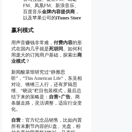
FM、凤凰FM、新浪音乐、
百度音乐
金牌内容提供商
，
以及苹果公司的
iTunes Store
赢利模式
用声音赚钱非常难，
付费内容
的形
式在国内几乎就是
死胡同
。如何利
用庞大的订阅用户基础，探索出
商
业模式
？
新闻酸菜馆研究过“静雅思
听”，“This American Life”，东吴相
对论、锵锵三人行，还有罗辑思
维、“晓说”栏目包装模式，最后总
结下来的策略是：
自营+广告
。两
条腿走路，灵活调整，适应行业变
化。
自营
：官方纪念品销售，比如内置
所有未删节内容的U盘、光盘，粉