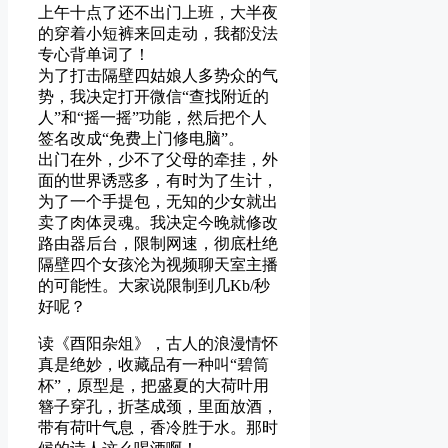
上午十点了还不出门上班，大半夜
的穿着小短裤来回走动，我都没法
专心背单词了！
为了打击隔壁四姑娘人多势众的气
势，我决定打开微信“查找附近的
人”和“摇一摇”功能，然后把个人
签名改成“免费上门修电脑”。
出门在外，少不了父母的牵挂，外
面的世界诱惑多，有时为了生计，
为了一个手提包，无知的少女就出
卖了肉体灵魂。我决定今晚就修改
路由器后台，限制网速，彻底杜绝
隔壁四个女孩沦为视频聊天室主播
的可能性。大家说限制到几Kb/秒
好呢？
读《酉阳杂俎》，古人的浪漫情怀
真是绝妙，收藏品有一种叫“碧筒
杯”，原型是，把盛夏的大荷叶用
簪子穿孔，折茎成颈，里面放酒，
带有荷叶气息，香冷胜于水。那时