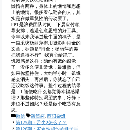
候的诗人这么喝酒啊！
懒惰有两种，身体上的懒惰和思想
上的懒惰。很多看似勤奋的人，其
实是在做重复性的劳动罢了。
PPT是浪费团队时间，下属应付领
导安排，逃避创意思维的好工具。
今年以来我读过最牛逼的稿子，是
一篇采访杨丽萍御用摄影师肖全的
文章，标题是“肖全：杨丽萍的美
把我逼得不行” 我真心给跪了。
饥饿感是这样：隐约有饿的感觉
了，没多久便非常饿，最难熬，但
如果你坚持住，大约半小时，饥饿
感会消失，再然后，你就忘了自己
还没吃饭这件事。整个过程的结果
是，1 随便吃什么都觉得幸福感爆
增 2 那些你特别渴望的事，冷静下
来也不过如此 3 还是做个吃货有意
思。
Categories
Tags
微信
碧筒杯
,
酉阳杂俎
第125期：舌尖2怎么了？
第126期：罗永浩和他的锤子手