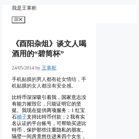
Skip
我是王掌柜
to
content
Menu
《酉阳杂俎》谈文人喝
酒用的“碧筒杯”
24/05/2014
by
王掌柜
手机贴膜的男人都有处女情结，手
机贴膜的女人都没有安全感。
比特币深深吸引着我，国家意志没
有能力摧毁它，只能证明它的坚
挺。我现在提供两项服务：1 红宝
石
梯子
支持比特币付款；2 我有实
名认证的平台账号，可帮助买进比
特币，保护那些注重隐私的朋友。
隔壁一间房竟然住进来四个女生，