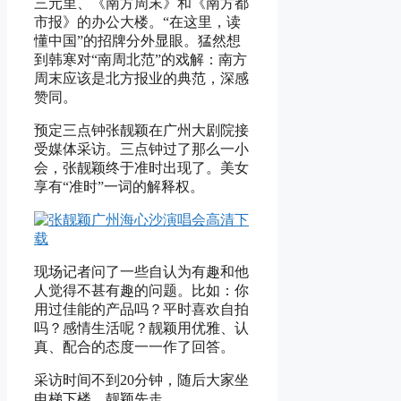
三元里、《南方周末》和《南方都
市报》的办公大楼。“在这里，读
懂中国”的招牌分外显眼。猛然想
到韩寒对“南周北范”的戏解：南方
周末应该是北方报业的典范，深感
赞同。
预定三点钟张靓颖在广州大剧院接
受媒体采访。三点钟过了那么一小
会，张靓颖终于准时出现了。美女
享有“准时”一词的解释权。
现场记者问了一些自认为有趣和他
人觉得不甚有趣的问题。比如：你
用过佳能的产品吗？平时喜欢自拍
吗？感情生活呢？靓颖用优雅、认
真、配合的态度一一作了回答。
采访时间不到20分钟，随后大家坐
电梯下楼，靓颖先走。