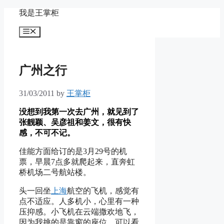
Skip
我是王掌柜
to
content
Menu
广州之行
31/03/2011
by
王掌柜
没想到我第一次去广州，就见到了
张靓颖、吴彦祖和姜文，很有快
感，不可不记。
佳能方面给订的是3月29号的机
票，早晨7点多就爬起来，直奔虹
桥机场二号航站楼。
头一回坐
上海
航空的飞机，感觉有
点不适应。人多机小，心里有一种
压抑感。小飞机在云端撒欢地飞，
因为我挑的是靠窗的座位，可以看