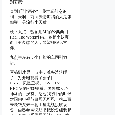
别喷我:)
直到听到“画心”，我才猛然意识
到，天啊，前面激情舞蹈的人是张
靓颖，是流行小天后。
晚上九点，靓颖用MJ的经典曲目
Heal The World作结。她是个认真
而且有梦想的人，希望她好运常
伴。
九点半左右，坐佳能的车回到酒
店。
写稿到凌晨一点半，准备洗洗睡
了，打开电视看了会节目，
CNN、凤凰卫视、DW－TV、
HBO啥的都能收看。国外成人台
神马的，没有。想起我初中的时候
对国内电视节目忍无可忍，掏二百
来块钱买来一套卫星电视接收设
备，自己参照说明书把设备组装起