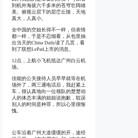
到机外海拔六千多米的苍穹壮阔雄
美。俯视云层下的层峦丘陵，天地
真大，人真小。
全中国的空姐长得不一样，但表情
都一样，于是不忍细看，从包里抽
出当天的China Daily读了几页，看
到了联想LePad上市的消息。
12点，上航小飞机抵达广州白云机
场。
佳能的公关接待人员早早就等在机
场外了，两三通电话后，我赶紧上
车，很认真地向一位领队的楚楚动
人的体态丰满的姐姐说抱歉，耽误
别人的时间是种罪，所以心里很惭
愧。
公车沿着广州大道缓缓的开，途经