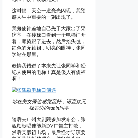
这时候，天空一道亮光闪现，我预
感人生中重要的一刻出现了。
我鬼使神差地自己先于大家出了采
访室，在楼梯口看到一个电梯门开
着，顺势跟了进去，然后抬头瞧，
红色的无袖裙，明亮的眼神，张同
学站在那里。
敢情我错进了本来先让张同学和经
纪人使用的电梯！真是傻人有傻福
啊！
站在美女旁边感觉蛮好，请直接无
视右边的sanin同学
随后去广州大剧院参加发布会，张
靓颖献唱佳能新DV广告主打歌，
然后吴彦祖出场，最后怪才导演姜