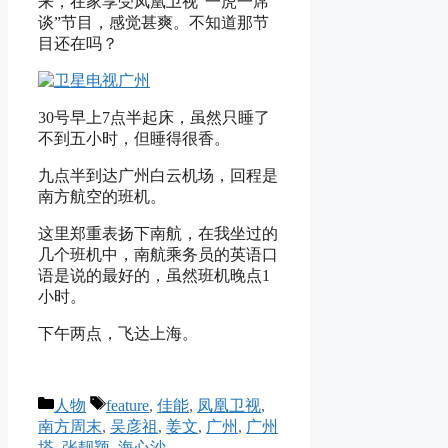
来，在家享受凤凰卫视“一虎一席
谈”节目，感觉甚爽。不知道那节
目还在吗？
30号早上7点半起床，虽然只睡了
不到五小时，但睡得很香。
九点半到达广州白云机场，回程是
南方航空的班机。
这里郑重表扬下南航，在我坐过的
几个班机中，南航乘务员的英语口
语是说的最好的，虽然班机晚点1
小时。
下午两点，飞达上海。
Categories
Tags
人物
feature
,
佳能
,
凤凰卫视
,
南方周末
,
吴彦祖
,
姜文
,
广州
,
广州
塔
,
张靓颖
,
海心沙