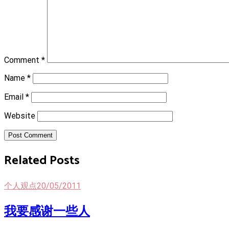
Comment
*
Name
*
Email
*
Website
Post Comment
Related Posts
个人观点
20/05/2011
我要感谢一些人