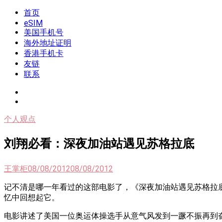
Skip
首页
我是王掌柜
新闻酸菜馆|极客电台|自媒体联盟
to
eSIM
content
美国手机号
海外地址证明
香港手机卡
友链
联系
个人观点
刘翔必看：深夜加油站遇见苏格拉底
王掌柜
08/08/2012
08/08/2012
记不清是哪一年看过的这部电影了，《深夜加油站遇见苏格拉
忆中回想起它。
电影讲述了美国一位奥运体操选手从意气风发到一蹶不振再到