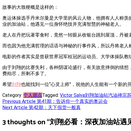
故事的大致梗概是这样的：
奥运体操选手丹米尔曼是大学里的风云人物，他拥有人人称羡
业的加油站，他遇见一位身怀绝技并充满智慧的神秘老人。
老人在丹把玩著零食时，竟然一转眼从收银台跳到屋顶，丹被
而也因为他充满哲理的话语与神秘的行事作风，所以丹将老人称
电影的作者其实是曾获世界冠军桂冠的运动员、大学体操队教
由于刘翔的比赛失利，各种阴谋论盛行，有关故意摔倒的猜想
费殆尽，所剩不多了。
希望
刘翔
也能找到一位“心灵上师”，祝他的人生能有一个新的
Category:
个人观点
Tagged:
Victor Salva
刘翔
加油站
汽油
禅宗
Post
Previous Article
第41期：告诉你一个真实的奥运会
Next Article
第42期：天下假货一般真
navigation
3 thoughts on “
刘翔必看：深夜加油站遇