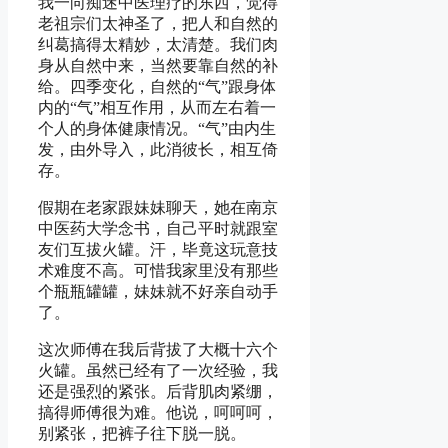
我一向痴迷中医理疗的东西，觉得
老祖宗们太神圣了，把人和自然的
纠葛搞得太精妙，太清楚。我们肉
身从自然中来，当然要靠自然的补
给。四季变化，自然的“气”跟身体
内的“气”相互作用，从而左右着一
个人的身体健康情况。“气”由内生
发，由外导入，此消彼长，相互倚
存。
假期在老家跟妹妹聊天，她在南京
中医药大学念书，自己平时就跟室
友们互拔火罐。汗，毕竟这玩意技
术难度不高。可惜我家里没有那些
个瓶瓶罐罐，妹妹就不好亲自动手
了。
这次师傅在我后背拔了大概十六个
火罐。虽然已经有了一次经验，我
还是强烈的紧张。后背肌肉紧绷，
搞得师傅很为难。他说，呵呵呵，
别紧张，把裤子往下脱一脱。