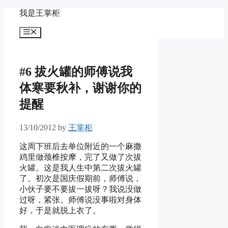
Skip
我是王掌柜
to
content
Menu
#6 拔火罐的师傅说我
体寒要秋补，谢谢你的
提醒
13/10/2012
by
王掌柜
这周下班后去单位附近的一个麻撒
鸡里做颈椎按摩，完了又做了次拔
火罐。这是我人生中第二次拔火罐
了。初次是国庆假期前，师傅说，
小伙子要不要拔一拔呀？我说没做
过呀，紧张。师傅说没事啦对身体
好，于是就脱上衣了。