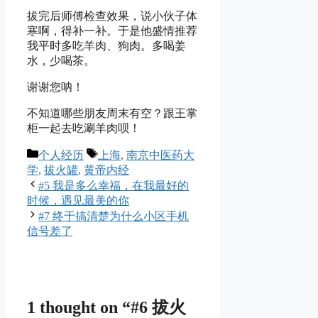
拔完后师傅检查效果，说小伙子体
寒啊，得补一补。于是他盛情推荐
我平时多吃羊肉、狗肉。多喝姜
水，少喝茶。
谢谢您呐！
不知道哪些朋友周末有空？跟王掌
柜一起去吃涮羊肉呗！
Categories
Tags
个人经历
上海
,
南京中医药大
学
,
拔火罐
,
黄帝内经
#5 我是多么幸福，在我最好的
时候，遇见最美的你
#7 终于搞清楚为什么小区手机
信号差了
1 thought on “#6 拔火