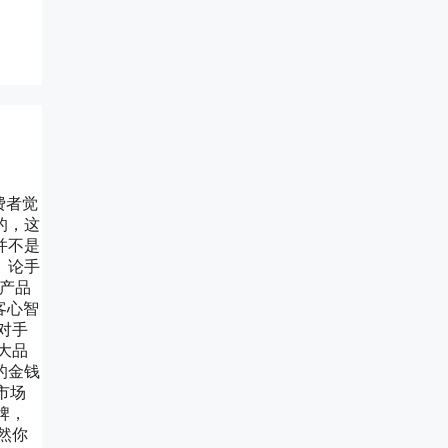
费者觉
的，这
并不是
。论手
于产品
客心智
对手
大品
的金钱
市场
牌，
然你