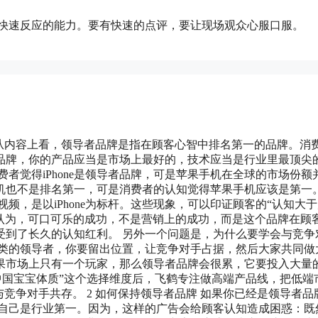
在快速反应的能力。要有快速的点评，要让现场观众心服口服。
义。从内容上看，领导者品牌是指在顾客心智中排名第一的品牌。消
品牌，你的产品应当是市场上最好的，技术应当是行业里最顶尖
者觉得iPhone是领导者品牌，可是苹果手机在全球的市场份额
机也不是排名第一，可是消费者的认知觉得苹果手机应该是第一
频，是以iPhone为标杆。这些现象，可以印证顾客的“认知大
里认为，可口可乐的成功，不是营销上的成功，而是这个品牌在顾
受到了长久的认知红利。 另外一个问题是，为什么要学会与竞争
品类的领导者，你要留出位置，让竞争对手占据，然后大家共同做
果市场上只有一个玩家，那么领导者品牌会很累，它要投入大量
中国宝宝体质”这个选择维度后，飞鹤专注做高端产品线，把低端
竞争对手共存。 2 如何保持领导者品牌 如果你已经是领导者品
调自己是行业第一。因为，这样的广告会给顾客认知造成困惑：既