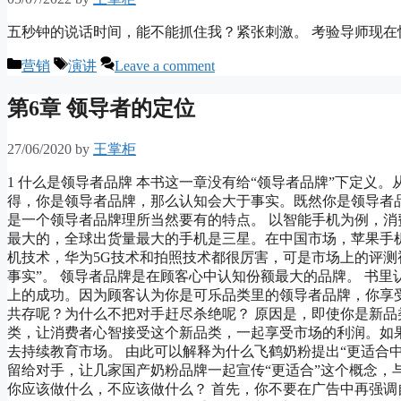
五秒钟的说话时间，能不能抓住我？紧张刺激。 考验导师现
Categories
Tags
营销
演讲
Leave a comment
第6章 领导者的定位
27/06/2020
by
王掌柜
1 什么是领导者品牌 本书这一章没有给“领导者品牌”下定
得，你是领导者品牌，那么认知会大于事实。既然你是领导者
是一个领导者品牌理所当然要有的特点。 以智能手机为例，消费
最大的，全球出货量最大的手机是三星。在中国市场，苹果手
机技术，华为5G技术和拍照技术都很厉害，可是市场上的评测视
事实”。 领导者品牌是在顾客心中认知份额最大的品牌。 书
上的成功。因为顾客认为你是可乐品类里的领导者品牌，你享
共存呢？为什么不把对手赶尽杀绝呢？ 原因是，即使你是新
类，让消费者心智接受这个新品类，一起享受市场的利润。如
去持续教育市场。 由此可以解释为什么飞鹤奶粉提出“更适合
留给对手，让几家国产奶粉品牌一起宣传“更适合”这个概念，与
你应该做什么，不应该做什么？ 首先，你不要在广告中再强