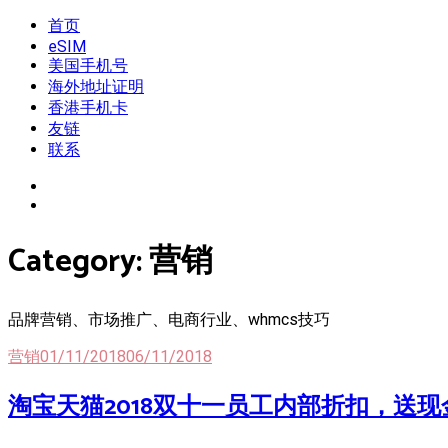
Skip
首页
我是王掌柜
新闻酸菜馆|极客电台|自媒体联盟
to
eSIM
content
美国手机号
海外地址证明
香港手机卡
友链
联系
Category:
营销
品牌营销、市场推广、电商行业、whmcs技巧
营销
01/11/2018
06/11/2018
淘宝天猫2018双十一员工内部折扣，送现