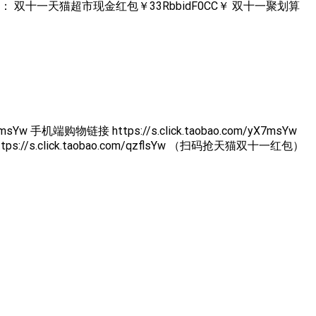
红包 另有： 双十一天猫超市现金红包￥33RbbidF0CC￥ 双十一聚划算
端购物链接 https://s.click.taobao.com/yX7msYw
s://s.click.taobao.com/qzflsYw （扫码抢天猫双十一红包）