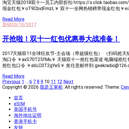
淘宝天猫2018双十一员工内部折扣 https://s.click.taob
现金红包￥oT9CbidFmzL￥ 双十一全网热销榜带现金红包￥eiZy
Read More
营销
30/10/2017
开抢啦！双十一红包优惠券大战准备！
2017天猫双11全球狂欢节-主会场（带超级红包） （扫码抢天猫双十一优惠） 电脑
淘口令 ￥axS70T25fMu￥ 天猫双十一抢红包渠道 电脑端抢红包链接 https
抢红包口令 ￥ebLC0T2gYeS￥ 发任意邮件到 geekradio@
Read More
Posts
Page
Page
Page
Page
Page
Page
Page
Page
Previous
1
…
6
7
8
9
10
11
12
Next
Navigation
Copyright © 2026
我是王掌柜
. All rights reserved. Theme:
Cen
首页
eSIM
美国手机号
海外地址证明
香港手机卡
友链