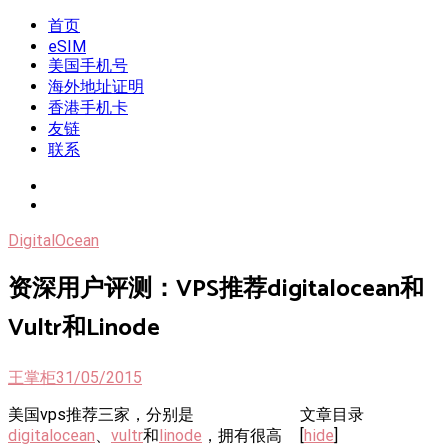
Skip
首页
我是王掌柜
新闻酸菜馆|极客电台|自媒体联盟
to
eSIM
content
美国手机号
海外地址证明
香港手机卡
友链
联系
DigitalOcean
资深用户评测：VPS推荐digitalocean和
Vultr和Linode
王掌柜
31/05/2015
美国vps推荐三家，分别是
文章目录
digitalocean
、
vultr
和
linode
，拥有很高
[
hide
]