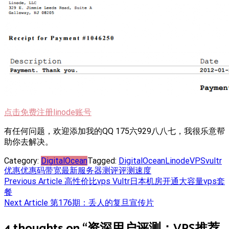
点击免费注册linode账号
有任何问题，欢迎添加我的QQ 175六929八八七，我很乐意帮
助你去解决。
Category:
DigitalOcean
Tagged:
DigitalOcean
Linode
VPS
vultr
优惠
优惠码
带宽
最新
服务器
测评
评测
速度
Post
Previous Article
高性价比vps Vultr日本机房开通大容量vps套
餐
navigation
Next Article
第176期：丢人的复旦宣传片
4 thoughts on “
资深用户评测：VPS推荐