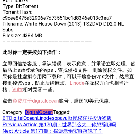
Port: 35074
Type: BitTorrent
Torrent Hash:
c9cee8475a32906e7d73551bc1d8346e013c3ea7
Filename: White House Down (2013) TS2DVD DD2.0 NL
Subs
Filesize: 4384 MB
– ———————————————————————
此时你一定要按如下操作：
立即回信给客服，承认错误，表示歉意，并承诺立即处理。然
后马上ssh登录你的vps，查找侵权文件，删除侵权文件。如
果你是挂虚拟专用网下载Bt，可以干脆备份vps文件，然后直
接删掉该vps，防止后续麻烦。
Linode
在版权方面也相当严
格，
Vultr
相对宽容一些。
点击
免费注册digitalocean
账号，赠送10美元优惠。
Category:
DigitalOcean
Tagged:
BT
DigitalOcean
Linode
sopa
vultr
侵权
客服
投诉
盗版
Post
Previous Article
第170期：世界那么大，你想辞职吗
Next Article
第171期：摇滚老炮窦唯落魄了？