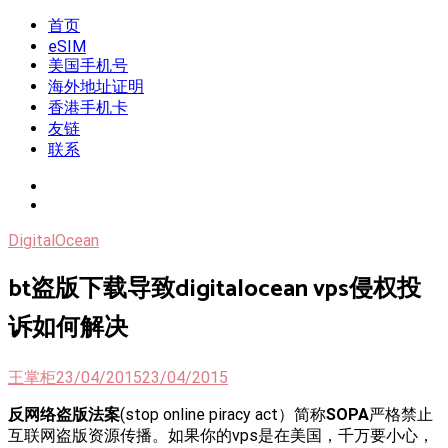
Skip
首页
我是王掌柜
新闻酸菜馆|极客电台|自媒体联盟
to
eSIM
content
美国手机号
海外地址证明
香港手机卡
友链
联系
DigitalOcean
bt盗版下载导致digitalocean vps侵权投
诉如何解决
王掌柜
23/04/2015
23/04/2015
反网络盗版法案
(stop online piracy act）简称
SOPA
严格禁止
互联网盗版资源传播。如果你的vps是在美国，千万要小心，