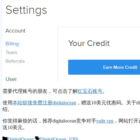
需要代理账号的朋友，可点击了解
红宝石账号
。
使用
本站链接免费注册digitalocean
，赠送10美元优惠码。关于dig
绍。
你觉得麻烦的话，推荐digitalocean竞争对手
vultr vps
，网站打开
送10美元。
Categories
Tags
DigitalOcean
DigitalOcean
,
VPS