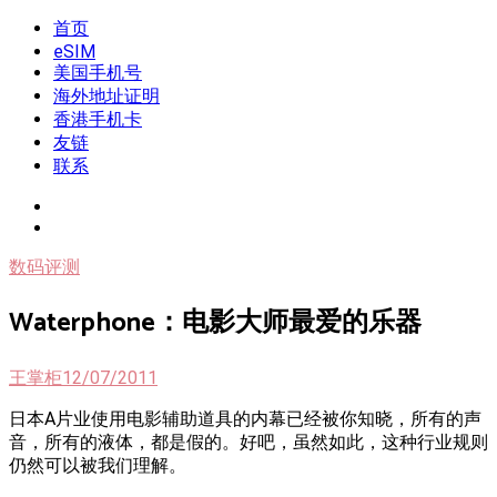
Skip
首页
我是王掌柜
新闻酸菜馆|极客电台|自媒体联盟
to
eSIM
content
美国手机号
海外地址证明
香港手机卡
友链
联系
数码评测
Waterphone：电影大师最爱的乐器
王掌柜
12/07/2011
日本A片业使用电影辅助道具的内幕已经被你知晓，所有的声
音，所有的液体，都是假的。好吧，虽然如此，这种行业规则
仍然可以被我们理解。