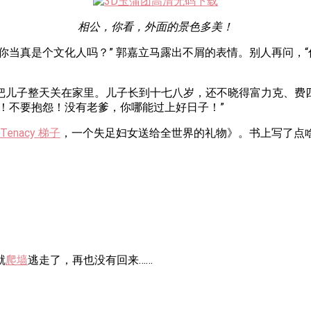
相公，你看，外面的景色多美！
你当真是个文化人吗？” 郭嘉立马露出不屑的表情。别人再问，“
把儿子整天关在家里。儿子长到十七八岁，还不晓得富力克、费
！不要抱怨！没有老爹，你哪能过上好日子！”
enacy 梯子
，一个失足妇女送给全世界的礼物》。书上写了点
就
爬墙
逃走了，再也没有回来……