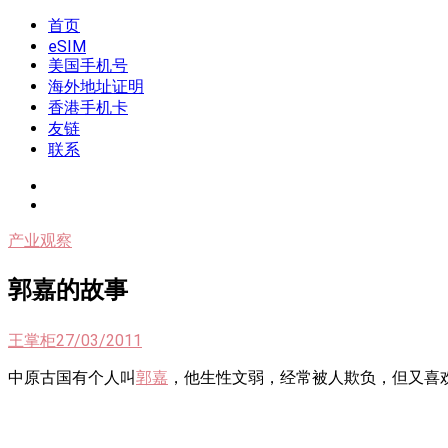
Skip
首页
我是王掌柜
新闻酸菜馆|极客电台|自媒体联盟
to
eSIM
content
美国手机号
海外地址证明
香港手机卡
友链
联系
产业观察
郭嘉的故事
王掌柜
27/03/2011
中原古国有个人叫
郭嘉
，他生性文弱，经常被人欺负，但又喜