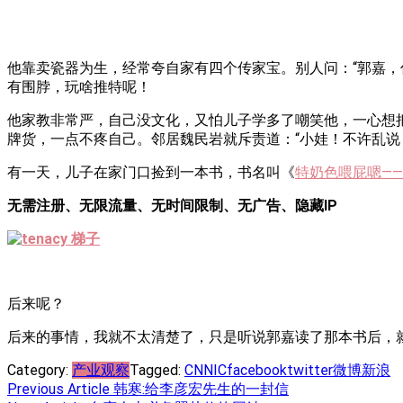
他靠卖瓷器为生，经常夸自家有四个传家宝。别人问：“郭嘉，
有围脖，玩啥推特呢！
他家教非常严，自己没文化，又怕儿子学多了嘲笑他，一心想
牌货，一点不疼自己。邻居魏民岩就斥责道：“小娃！不许乱说
有一天，儿子在家门口捡到一本书，书名叫《
特奶色喂屁嗯——T
无需注册、无限流量、无时间限制、无广告、隐藏IP
后来呢？
后来的事情，我就不太清楚了，只是听说郭嘉读了那本书后，
Category:
产业观察
Tagged:
CNNIC
facebook
twitter
微博
新浪
Post
Previous Article
韩寒:给李彦宏先生的一封信