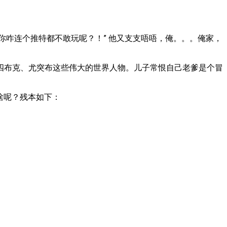
你咋连个推特都不敢玩呢？！” 他又支支唔唔，俺。。。俺家，
四布克、尤突布这些伟大的世界人物。儿子常恨自己老爹是个冒
啥呢？残本如下：