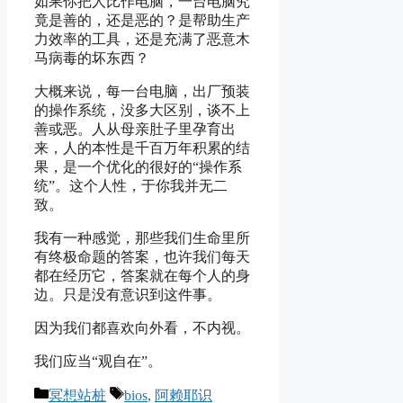
如果你把人比作电脑，一台电脑究
竟是善的，还是恶的？是帮助生产
力效率的工具，还是充满了恶意木
马病毒的坏东西？
大概来说，每一台电脑，出厂预装
的操作系统，没多大区别，谈不上
善或恶。人从母亲肚子里孕育出
来，人的本性是千百万年积累的结
果，是一个优化的很好的“操作系
统”。这个人性，于你我并无二
致。
我有一种感觉，那些我们生命里所
有终极命题的答案，也许我们每天
都在经历它，答案就在每个人的身
边。只是没有意识到这件事。
因为我们都喜欢向外看，不内视。
我们应当“观自在”。
Categories
Tags
冥想站桩
bios
,
阿赖耶识