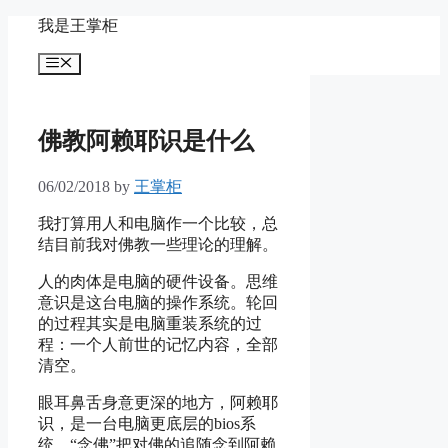
Skip
我是王掌柜
to
content
Menu
佛教阿赖耶识是什么
06/02/2018
by
王掌柜
我打算用人和电脑作一个比较，总
结目前我对佛教一些理论的理解。
人的肉体是电脑的硬件设备。思维
意识是这台电脑的操作系统。轮回
的过程其实是电脑重装系统的过
程：一个人前世的记忆内容，全部
清空。
眼耳鼻舌身意更深的地方，阿赖耶
识，是一台电脑更底层的bios系
统。“念佛”把对佛的追随念到阿赖