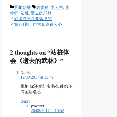
Categories
Tags
冥想站桩
唐维禄
,
尚云祥
,
李
仲轩
,
站桩
,
逝去的武林
武术终归是要落没的
第291期：自古套路得人心
2 thoughts on “站桩体
会《逝去的武林》”
Danica
19/08/2017 at 13:49
掌柜 你还卖红宝书么 能给下
淘宝店名么
Reply
ypwang
20/08/2017 at 10:52