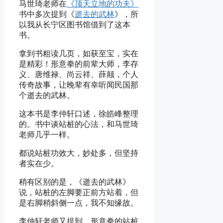
马世琦老师在
《顶天立地的功夫》
书中多次提到《
逝去的武林
》，所
以我从长宁区图书馆借到了这本
书。
拿到书粗读几页，如获至宝，实在
是精彩！形意拳的前辈大师，李存
义、唐维禄、尚云祥、薛颠，个人
传奇故事，让晚辈有幸听闻民国那
个逝去的武林。
这本书是李仲轩口述，徐皓峰整理
的。书中谈站桩的心法，和马世琦
老师几乎一样。
都说站桩功效大，妙处多，但坚持
者实在少。
稍有区别的是，《逝去的武林》
说，站桩的左脚要正前方站着，但
是右脚稍斜侧一点，我不知缘故。
李仲轩老师又提到，形意拳的站桩