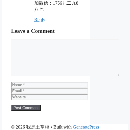
加微信：1756九二九8
八七
Reply
Leave a Comment
Comment
Name
Email
Website
© 2026 我是王掌柜
• Built with
GeneratePress