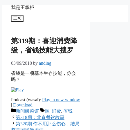
Skip
我是王掌柜
to
content
Menu
第319期：喜迎消费降
级，省钱技能大搜罗
03/09/2018
by
anding
省钱是一项基本生存技能，你会
吗？
Podcast (wasai):
Play in new window
|
Download
Categories
Tags
新闻酸菜馆
抠
,
消费
,
省钱
第318期：北京餐饮故事
第320期 你不用那么伤心，结局
都是同城异地恋