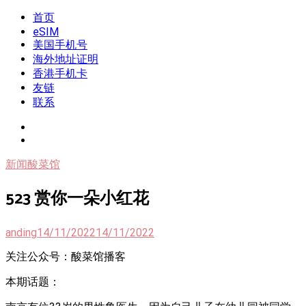
Skip
首页
我是王掌柜
新闻酸菜馆|极客电台|自媒体联盟
to
eSIM
content
美国手机号
海外地址证明
香港手机卡
友链
联系
新闻酸菜馆
523 赏你一朵小红花
anding
14/11/2022
14/11/2022
关注公众号：酸菜馆播客
本期话题：