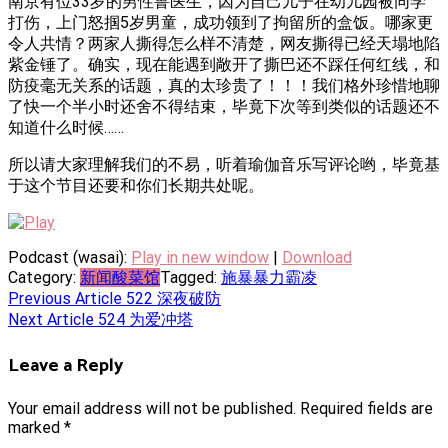
南京有位33岁的男性鲁医生，因为自己儿子在幼儿园被同学
打伤，上门怒掴5岁男童，成功领到了拘留所的盒饭。哪家更
令人共情？两家人撕得怎么样不清楚，网友撕得已经天塌地陷
紫金锤了。确实，现在能遇到敞开了撕巴还不踩任何红线，和
防疫毫无关系的话题，真的太珍贵了！！！我们格外珍惜地聊
了快一个半小时还舍不得结束，毕竟下次等到类似的话题还不
知道什么时候……
所以请大家理解我们的不易，听着瑜伽音乐写评论哟，毕竟基
于这个节目还要和你们长期共处呢。
Podcast (wasai):
Play in new window
|
Download
Category:
新闻酸菜馆
Tagged:
施暴
暴力
霸凌
Post
Previous Article
522 深夜破防
Next Article
524 为爱冲塔
navigation
Leave a Reply
Your email address will not be published.
Required fields are
marked
*