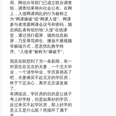
局、网信办等部门已成立联合调查
组，调查结果将向社会公布。在网
上，入侵网课捣乱的行为被称之
为“网课爆破”或“网课入侵”。网课
参与者泄露网课会议号和密码，随
后捣乱者有组织地“入侵”在线课
堂，通过强行霸屏、骚扰信息刷
屏，乃至辱骂师生、播放不雅视频
等极端方式，恶意扰乱教学秩
序。“入侵者”被称为“爆破手”。
我其实联想到了另一条新闻，有一
对居住在北京的夫妻，一个北大毕
业，一个清华毕业，学历算很高了
吧，夫妻俩买不起北京的学区房，
终于下定决心，离开北京谋发展
了。
有调侃说，学区房的目的是让孩子
考上好学校，但是如果好的学历，
反过来买不起学区房，那上好学的
意义又是什么呢？死循环了属于
是。