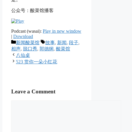
公众号：酸菜馆播客
Podcast (wasai):
Play in new window
|
Download
Categories
Tags
新闻酸菜馆
故事
,
新闻
,
段子
,
相声
,
脱口秀
,
郭德纲
,
酸菜馆
八仙桌
523 赏你一朵小红花
Leave a Comment
Comment