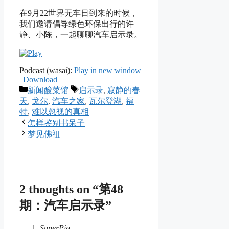
在9月22世界无车日到来的时候，
我们邀请倡导绿色环保出行的许
静、小陈，一起聊聊汽车启示录。
Podcast (wasai):
Play in new window
|
Download
Categories
Tags
新闻酸菜馆
启示录
,
寂静的春
天
,
戈尔
,
汽车之家
,
瓦尔登湖
,
福
特
,
难以忽视的真相
怎样鉴别书呆子
梦见佛祖
2 thoughts on “第48
期：汽车启示录”
SuperPig