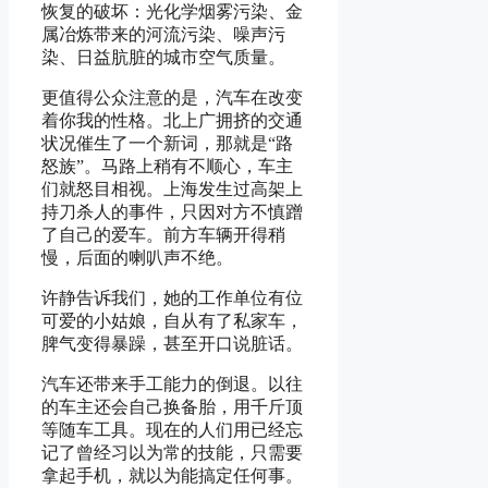
恢复的破坏：光化学烟雾污染、金
属冶炼带来的河流污染、噪声污
染、日益肮脏的城市空气质量。
更值得公众注意的是，汽车在改变
着你我的性格。北上广拥挤的交通
状况催生了一个新词，那就是“路
怒族”。马路上稍有不顺心，车主
们就怒目相视。上海发生过高架上
持刀杀人的事件，只因对方不慎蹭
了自己的爱车。前方车辆开得稍
慢，后面的喇叭声不绝。
许静告诉我们，她的工作单位有位
可爱的小姑娘，自从有了私家车，
脾气变得暴躁，甚至开口说脏话。
汽车还带来手工能力的倒退。以往
的车主还会自己换备胎，用千斤顶
等随车工具。现在的人们用已经忘
记了曾经习以为常的技能，只需要
拿起手机，就以为能搞定任何事。