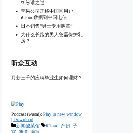
纠纷谁之过
苹果公司迁移中国区用户
iCloud数据到中国电信
日本销售“男士专用胸罩”
为什么长跑的男人急需保护乳
房？
听众互动
月薪三千的应聘毕业生如何理财？
Podcast (wasai):
Play in new window
|
Download
Categories
Tags
新闻酸菜馆
iCloud
,
产妇
,
子
宫
,
湘潭
,
胸罩