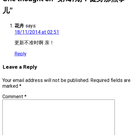
儿
”
花卉
says:
18/11/2014 at 02:51
更新不准时啊 亲！
Reply
Leave a Reply
Your email address will not be published.
Required fields are
marked
*
Comment
*