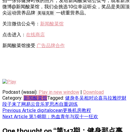
拍一张你健身时候的照片，发给新闻酸菜馆公众号，或者新浪
微博@新闻酸菜馆，我们会挑选10位幸运听众，奖品是美国顶
尖运动营养品牌
一磅重营养品。
美瑞克斯
关注微信公众号：
新闻酸菜馆
点击进入：
在线商店
新闻酸菜馆接受
广告品牌合作
Podcast (wasai):
Play in new window
|
Download
Category:
新闻酸菜馆
Tagged:
健身
冬吴相对论
喜马拉雅
挖财
段子来了
网易云音乐
罗思杰
自重训练
Post
Previous Article
digitalocean更换机房教程
Next Article
第148期：热血青年与双十一狂欢
navigation
One thought on “
第147期：健身那点事