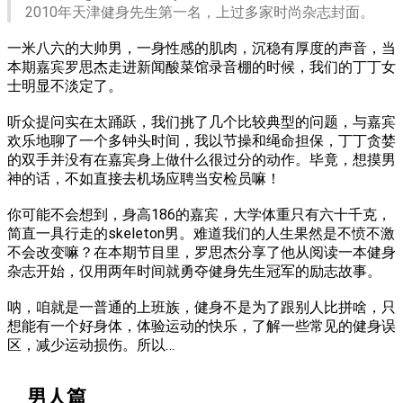
2010年天津健身先生第一名，上过多家时尚杂志封面。
一米八六的大帅男，一身性感的肌肉，沉稳有厚度的声音，当
本期嘉宾罗思杰走进新闻酸菜馆录音棚的时候，我们的丁丁女
士明显不淡定了。
听众提问实在太踊跃，我们挑了几个比较典型的问题，与嘉宾
欢乐地聊了一个多钟头时间，我以节操和绳命担保，丁丁贪婪
的双手并没有在嘉宾身上做什么很过分的动作。毕竟，想摸男
神的话，不如直接去机场应聘当安检员嘛！
你可能不会想到，身高186的嘉宾，大学体重只有六十千克，
简直一具行走的skeleton男。难道我们的人生果然是不愤不激
不会改变嘛？在本期节目里，罗思杰分享了他从阅读一本健身
杂志开始，仅用两年时间就勇夺健身先生冠军的励志故事。
呐，咱就是一普通的上班族，健身不是为了跟别人比拼啥，只
想能有一个好身体，体验运动的快乐，了解一些常见的健身误
区，减少运动损伤。所以…
男人篇