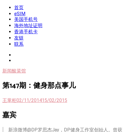
Skip
首页
我是王掌柜
新闻酸菜馆|极客电台|自媒体联盟
to
eSIM
content
美国手机号
海外地址证明
香港手机卡
友链
联系
新闻酸菜馆
第147期：健身那点事儿
王掌柜
02/11/2014
15/02/2015
嘉宾
新浪微博@DP罗思杰Jay，DP健身工作室创始人。曾获